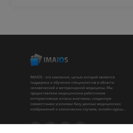
IMAIOS - это компания, целью которой является
поддержка и обучение специалистов в области
человеческой и ветеринарной медицины. Мы
предоставляем медицинским работникам
интерактивные атласы анатомии, созданную
совместными усилиями базу данных медицинских
изображений и клинических случаев, онлайн-курсы...