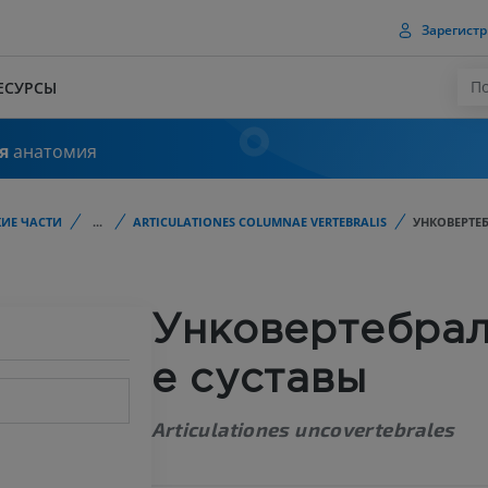
Зарегистр
ЕСУРСЫ
я
анатомия
ИЕ ЧАСТИ
...
ARTICULATIONES COLUMNAE VERTEBRALIS
УНКОВЕРТЕ
Унковертебра
е суставы
Articulationes uncovertebrales