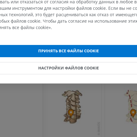
нервами — обусловливают необходимость 
вать или отказаться от согласия на обработку данных в любое 
МРТ плечевого сустава
нижней кон
обязательного учёта при хирургических дос
шим инструментом для настройки файлов cookie. Если вы не со
MPT
Рентгеногра
шейному отделу позвоночника.
ых технологий, это будет расцениваться как отказ от имеюще
ПРЕМИУМ
БЕСПЛАТНО
бых файлов cookie. Чтобы дать согласие на использование этих
нять все файлы cookie».
Есть ли проблема с этим перево
МРТ запястья
МРТ нижней
СООБЩИТЬ
MPT
MPT
ПРЕМИУМ
ПРЕМИУМ
ПРИНЯТЬ ВСЕ ФАЙЛЫ COOKIE
МРТ локтевого сустава
Hip MRI
Галерея
НАСТРОЙКИ ФАЙЛОВ COOKIE
MPT
MPT
ПРЕМИУМ
ПРЕМИУМ
МРТ кисти
МРТ коленно
MPT
MPT
ПРЕМИУМ
ПРЕМИУМ
Рентгенография
КТ-артрогр
верхней конечности
коленного с
Рентгенограммы
КТ артрограм