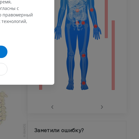
их
время,
ечности
тупах к
гласны с
ммы
го правомерный
 технологий,
дом?
 конечности
го сустава
‹
›
афия
устава
Заметили ошибку?
ма