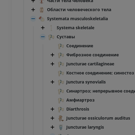
Части тела человека
Области человеческого тела
Systemata musculoskeletalia
Systema skeletale
Суставы
Соединение
Фиброзное соединение
Juncturae cartilagineae
Костное соединение; синостоз
Junctura synovialis
Синартроз; непрерывное соед
Амфиартроз
Diarthrosis
Juncturae ossiculorum auditus
Juncturae laryngis