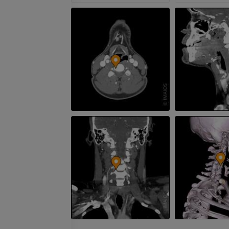
ПРЕМИУМ
ПРЕМИУМ
Верхняя конечность
МРТ предпл
Иллюстрации
заднего отд
MPT
ПРЕМИУМ
ПРЕМИУМ
Ангиография артерий
верхней конечности
МРТ передне
Ангиография
стопы
MPT
БЕСПЛАТНО
ПРЕМИУМ
Visible Human Project
Фотографии
Lower limb 
KT
ПРЕМИУМ
ПРЕМИУМ
Голень (арт
кости)
KT
БЕСПЛАТНО