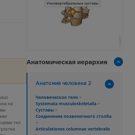
Анатомическая иерархия
Анатомия человека 2
Человеческое тело
>
шка)
Systemata musculoskeletalia
>
ика на
Суставы
>
авы
Соединения позвоночного столба
ами
>
раями тел
Articulationes columnae vertebralis
тростки