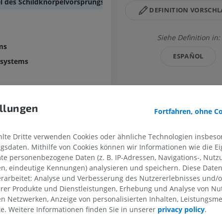
l des Schildknorpelvorsprungs
DEFINITION VORSCH
Siehe Definition in:
ms
ESPAÑOL
lsystems
maße
llungen
Fortfahren, ohne C
Galerie
dmaße
te Dritte verwenden Cookies oder ähnliche Technologien insbeson
sdaten. Mithilfe von Cookies können wir Informationen wie die Ei
te personenbezogene Daten (z. B. IP-Adressen, Navigations-, Nutz
en, eindeutige Kennungen) analysieren und speichern. Diese Date
OBERE GLIEDMASSE
UNTERE GLIEDMASSE
rarbeitet: Analyse und Verbesserung des Nutzererlebnisses und/
erer Produkte und Dienstleistungen, Erhebung und Analyse von Nu
len Netzwerken, Anzeige von personalisierten Inhalten, Leistungs
MRT der oberen Extremität
Untere Extrem
MRT
Abbildungen
lte. Weitere Informationen finden Sie in unserer
privacy policy
.
PREMIUM
PREMIUM