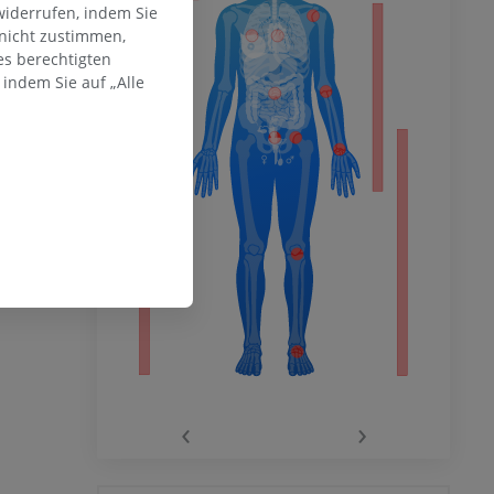
widerrufen, indem Sie
 nicht zustimmen,
hme der
es berechtigten
mität
indem Sie auf „Alle
en Extremität
‹
›
 des