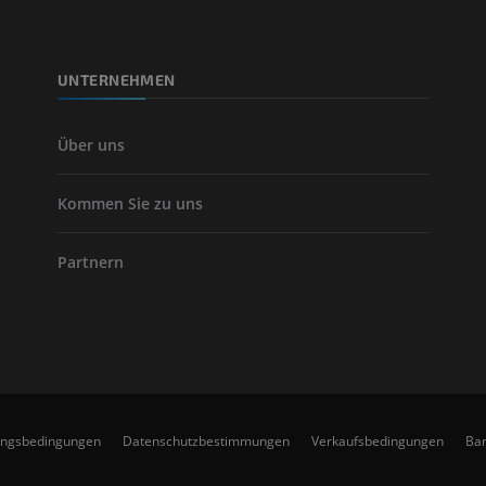
KOSTENLOS
UNTERNEHMEN
Arteriografie 
Extremität
Angiographie
Über uns
KOSTENLOS
Kommen Sie zu uns
Partnern
ungsbedingungen
Datenschutzbestimmungen
Verkaufsbedingungen
Bar