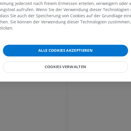
immung jederzeit nach freiem Ermessen erteilen, verweigern oder 
lungstool aufrufen. Wenn Sie der Verwendung dieser Technologien
MRT der Schulter
Röntgenaufna
 dass Sie auch der Speicherung von Cookies auf der Grundlage ein
MRT
unteren Extre
chen. Sie können der Verwendung dieser Technologien zustimmen, 
Röntgenbilder
PREMIUM
licken.
KOSTENLOS
MRT des Handgelenks
MRT
MRT der unter
ALLE COOKIES AKZEPTIEREN
MRT
PREMIUM
PREMIUM
COOKIES VERWALTEN
MRT des Ellenbogens
MRT
Hüft-MRT
MRT
PREMIUM
PREMIUM
MRT der Hand
MRT
Knie-MRT
MRT
PREMIUM
PREMIUM
Röntgenaufnahme der
oberen Extremität
CT-Arthografie