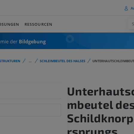
A
ÖSUNGEN
RESSOURCEN
omie der
Bildgebung
STRUKTUREN
...
SCHLEIMBEUTEL DES HALSES
UNTERHAUTSCHLEIMBEUT
Unterhautsc
mbeutel de
Schildknorp
rsprungs