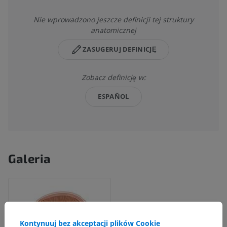
Nie wprowadzono jeszcze definicji tej struktury
anatomicznej
ZASUGERUJ DEFINICJĘ
Zobacz definicję w:
ESPAÑOL
Galeria
Kontynuuj bez akceptacji plików Cookie