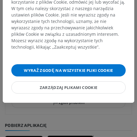
korzystanie z plików Cookie, odmówić jej lub wycofać ją.
W tym celu należy skorzystać z naszego narzędzia
Anatomia człowieka 1
ustawień plików Cookie. Jeśli nie wyrazisz zgody na
wykorzystanie tych technologii, uznamy, że nie
wyrażasz zgody na przechowywanie jakichkolwiek
plików Cookie w związku z uzasadnionym interesem.
Tłumaczenia
Możesz wyrazić zgodę na wykorzystanie tych
technologii, klikając „Zaakceptuj wszystkie”.
Zauważyłeś błąd?
WYRAŹ ZGODĘ NA WSZYSTKIE PLIKI COOKIE
Zachęcamy do przesyłania sugestii poprawek,
tłumaczeń lub innych treści, które przełożą się na
ZARZĄDZAJ PLIKAMI COOKIE
lepszą jakość materiałów.
Zgłoś problem
POBIERZ APLIKACJĘ