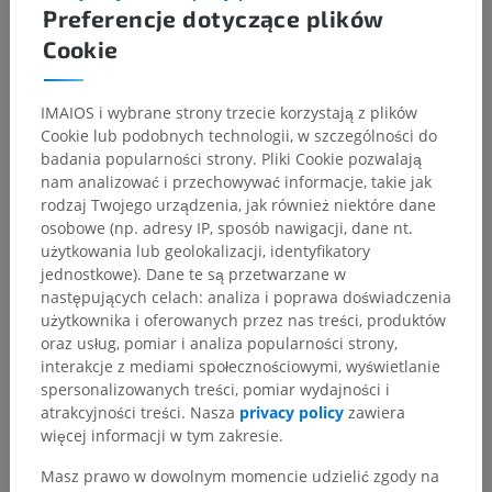
Preferencje dotyczące plików
Cookie
IMAIOS i wybrane strony trzecie korzystają z plików
Cookie lub podobnych technologii, w szczególności do
badania popularności strony. Pliki Cookie pozwalają
Hierarchia anatomiczna
nam analizować i przechowywać informacje, takie jak
rodzaj Twojego urządzenia, jak również niektóre dane
osobowe (np. adresy IP, sposób nawigacji, dane nt.
Anatomia człowieka 2
użytkowania lub geolokalizacji, identyfikatory
jednostkowe). Dane te są przetwarzane w
Ciało ludzkie
>
Układy mięśniowo-szkieletowe
>
następujących celach: analiza i poprawa doświadczenia
Układ mięśniowy
>
użytkownika i oferowanych przez nas treści, produktów
Część szyjna układu mięśniowego
>
oraz usług, pomiar i analiza popularności strony,
Kaletki maziowe szyi
>
interakcje z mediami społecznościowymi, wyświetlanie
Kaletka podskórna wyniosłości krtaniowej
spersonalizowanych treści, pomiar wydajności i
atrakcyjności treści. Nasza
privacy policy
zawiera
Powiązane struktury:
Nie istnieją struktury powiązane
więcej informacji w tym zakresie.
z tą częścią ciała
Masz prawo w dowolnym momencie udzielić zgody na