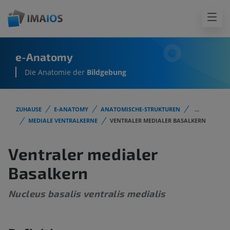
e-Anatomy
Die Anatomie der
Bildgebung
ZUHAUSE
E-ANATOMY
ANATOMISCHE-STRUKTUREN
...
MEDIALE VENTRALKERNE
VENTRALER MEDIALER BASALKERN
Ventraler medialer
Basalkern
Nucleus basalis ventralis medialis