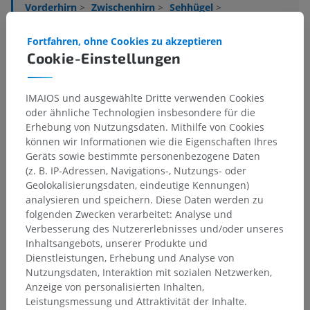
Vorderhirn
>
Zwischenhirn
>
Sehhügel
>
Graue Substanz des Sehhügels
>
Ventralkerne des Sehhügels
>
Fortfahren, ohne Cookies zu akzeptieren
Mediale Ventralkerne
>
Ventraler medialer Basalkern
Cookie-Einstellungen
Darunterliegende Strukturen:
Für dieses anatomische
Teil gibt es keine zugehörigen Strukturen
IMAIOS und ausgewählte Dritte verwenden Cookies
oder ähnliche Technologien insbesondere für die
Erhebung von Nutzungsdaten. Mithilfe von Cookies
können wir Informationen wie die Eigenschaften Ihres
Geräts sowie bestimmte personenbezogene Daten
Übersetzungen
(z. B. IP-Adressen, Navigations-, Nutzungs- oder
Geolokalisierungsdaten, eindeutige Kennungen)
analysieren und speichern. Diese Daten werden zu
folgenden Zwecken verarbeitet: Analyse und
Verbesserung des Nutzererlebnisses und/oder unseres
Sie haben einen Fehler gefunden?
Inhaltsangebots, unserer Produkte und
Sie können gerne eine Berichtigung, Übersetzung oder
Dienstleistungen, Erhebung und Analyse von
inhaltliche Verbesserung vorschlagen.
Nutzungsdaten, Interaktion mit sozialen Netzwerken,
Anzeige von personalisierten Inhalten,
Ein Problem melden
Leistungsmessung und Attraktivität der Inhalte.