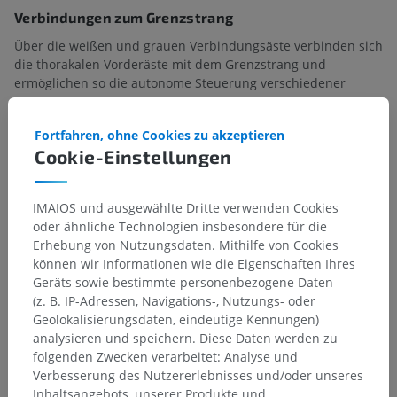
Verbindungen zum Grenzstrang
Über die weißen und grauen Verbindungsäste verbinden sich
die thorakalen Vorderäste mit dem Grenzstrang und
ermöglichen so die autonome Steuerung verschiedener
Strukturen, wie etwa der Schweißdrüsen und der Blutgefäße
im Thorax.
Fortfahren, ohne Cookies zu akzeptieren
Cookie-Einstellungen
Stimmt diese Übersetzung nicht ganz?
MELDEN
IMAIOS und ausgewählte Dritte verwenden Cookies
oder ähnliche Technologien insbesondere für die
Galerie
Erhebung von Nutzungsdaten. Mithilfe von Cookies
können wir Informationen wie die Eigenschaften Ihres
Geräts sowie bestimmte personenbezogene Daten
(z. B. IP-Adressen, Navigations-, Nutzungs- oder
Geolokalisierungsdaten, eindeutige Kennungen)
analysieren und speichern. Diese Daten werden zu
folgenden Zwecken verarbeitet: Analyse und
Verbesserung des Nutzererlebnisses und/oder unseres
Inhaltsangebots, unserer Produkte und