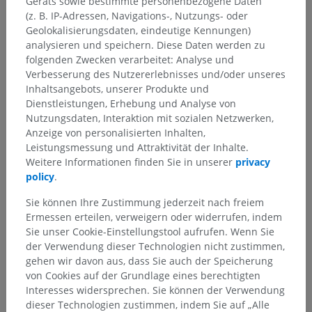
Geräts sowie bestimmte personenbezogene Daten
(z. B. IP-Adressen, Navigations-, Nutzungs- oder
Geolokalisierungsdaten, eindeutige Kennungen)
analysieren und speichern. Diese Daten werden zu
folgenden Zwecken verarbeitet: Analyse und
Verbesserung des Nutzererlebnisses und/oder unseres
Inhaltsangebots, unserer Produkte und
Dienstleistungen, Erhebung und Analyse von
Nutzungsdaten, Interaktion mit sozialen Netzwerken,
Anzeige von personalisierten Inhalten,
Leistungsmessung und Attraktivität der Inhalte.
Weitere Informationen finden Sie in unserer
privacy
Anatomische Hierarchie
policy
.
Sie können Ihre Zustimmung jederzeit nach freiem
Ermessen erteilen, verweigern oder widerrufen, indem
Anatomie des Menschen 2
Sie unser Cookie-Einstellungstool aufrufen. Wenn Sie
der Verwendung dieser Technologien nicht zustimmen,
Menschlicher Körper
>
Integrierende Systeme
>
gehen wir davon aus, dass Sie auch der Speicherung
Herz-Kreislauf-System
>
Systemische Arterien
>
von Cookies auf der Grundlage eines berechtigten
Halsschlagader
>
Äußere Halsschlagader
>
Interesses widersprechen. Sie können der Verwendung
Oberflächliche Schläfenarterie
>
dieser Technologien zustimmen, indem Sie auf „Alle
Vordere Ohrmuscheläste der oberflächlichen