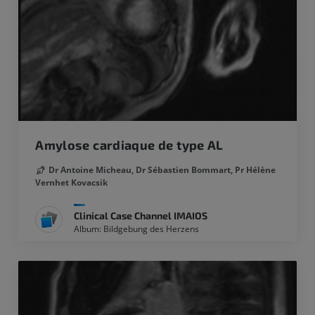
Amylose cardiaque de type AL
Dr Antoine Micheau,
Dr Sébastien Bommart,
Pr Hélène
Vernhet Kovacsik
Clinical Case Channel IMAIOS
Album: Bildgebung des Herzens