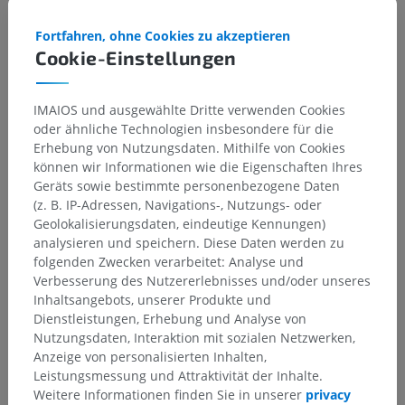
Fortfahren, ohne Cookies zu akzeptieren
Cookie-Einstellungen
IMAIOS und ausgewählte Dritte verwenden Cookies
oder ähnliche Technologien insbesondere für die
Infarctus trans-mural inférieur étendu
Erhebung von Nutzungsdaten. Mithilfe von Cookies
avec remaniements hémorragiques,
können wir Informationen wie die Eigenschaften Ihres
probablement non viable (critères
Geräts sowie bestimmte personenbezogene Daten
Dr Antoine Micheau,
Dr Sébastien Bommart,
Pr Hélène
indirects)
(z. B. IP-Adressen, Navigations-, Nutzungs- oder
Vernhet Kovacsik
Geolokalisierungsdaten, eindeutige Kennungen)
analysieren und speichern. Diese Daten werden zu
Clinical Case Channel IMAIOS
folgenden Zwecken verarbeitet: Analyse und
Album: Bildgebung des Herzens
Verbesserung des Nutzererlebnisses und/oder unseres
Inhaltsangebots, unserer Produkte und
Dienstleistungen, Erhebung und Analyse von
Nutzungsdaten, Interaktion mit sozialen Netzwerken,
Anzeige von personalisierten Inhalten,
Leistungsmessung und Attraktivität der Inhalte.
Weitere Informationen finden Sie in unserer
privacy