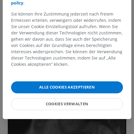
policy
.
Sie können Ihre Zustimmung jederzeit nach freiem
Ermessen erteilen, verweigern oder widerrufen, indem
Sie unser Cookie-Einstellungstool aufrufen. Wenn Sie
der Verwendung dieser Technologien nicht zustimmen,
gehen wir davon aus, dass Sie auch der Speicherung
Dysplasie arythmogène du ventricule
von Cookies auf der Grundlage eines berechtigten
droit
Interesses widersprechen. Sie können der Verwendung
dieser Technologien zustimmen, indem Sie auf „Alle
Dr Antoine Micheau,
Dr Sébastien Bommart,
Pr Hélène
Cookies akzeptieren“ klicken.
Vernhet Kovacsik
Clinical Case Channel IMAIOS
ALLE COOKIES AKZEPTIEREN
Album: Bildgebung des Herzens
COOKIES VERWALTEN