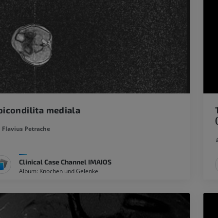
picondilita mediala
Flavius Petrache
Clinical Case Channel IMAIOS
Album: Knochen und Gelenke