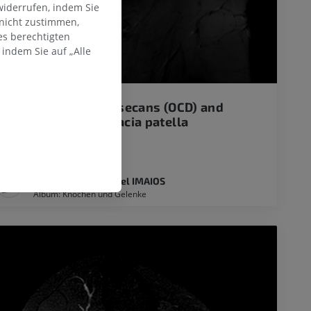
widerrufen, indem Sie
 nicht zustimmen,
es berechtigten
indem Sie auf „Alle
Osteochondritis dissecans (OCD) and
Grade I chondromalacia patella
Mohammed Barakat
Clinical Case Channel IMAIOS
Album: Knochen und Gelenke