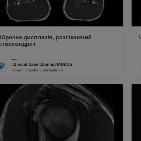
іброзна дисплазія, розсікаючий
стеохондрит
Clinical Case Channel IMAIOS
Album: Knochen und Gelenke