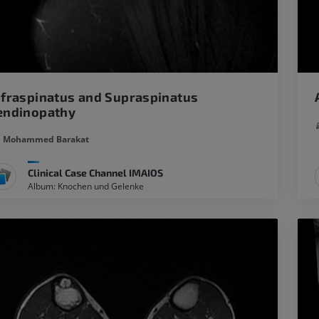
nfraspinatus and Supraspinatus
endinopathy
Mohammed Barakat
Clinical Case Channel IMAIOS
Album: Knochen und Gelenke