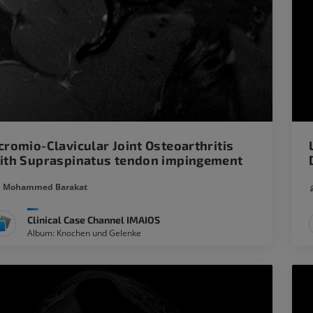
cromio-Clavicular Joint Osteoarthritis
ith Supraspinatus tendon impingement
Mohammed Barakat
Clinical Case Channel IMAIOS
Album: Knochen und Gelenke