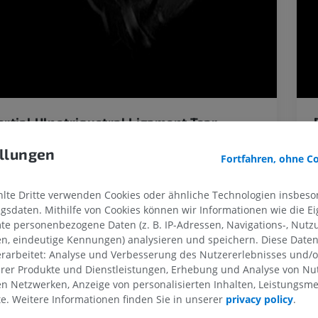
artial Ulnotriquetral Ligament Tear
Mohammed Barakat
llungen
Fortfahren, ohne C
te Dritte verwenden Cookies oder ähnliche Technologien insbeson
Clinical Case Channel IMAIOS
sdaten. Mithilfe von Cookies können wir Informationen wie die Ei
Album: Knochen und Gelenke
te personenbezogene Daten (z. B. IP-Adressen, Navigations-, Nutz
en, eindeutige Kennungen) analysieren und speichern. Diese Date
rarbeitet: Analyse und Verbesserung des Nutzererlebnisses und/
erer Produkte und Dienstleistungen, Erhebung und Analyse von Nu
len Netzwerken, Anzeige von personalisierten Inhalten, Leistungs
lte. Weitere Informationen finden Sie in unserer
privacy policy
.