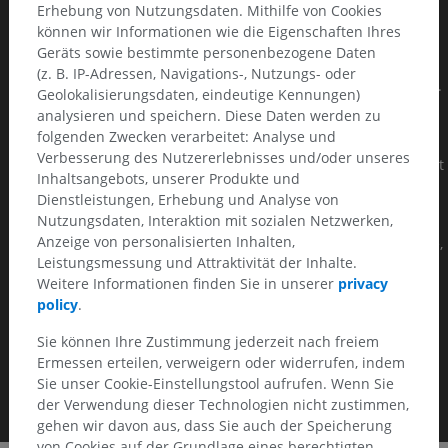
Atlantoaxial instability: increase in the predentate space of
Erhebung von Nutzungsdaten. Mithilfe von Cookies
greater then 3 mm in adults and 5 mm in children
können wir Informationen wie die Eigenschaften Ihres
Geräts sowie bestimmte personenbezogene Daten
Anterior atlantoaxial dislocations may be associated with a
(z. B. IP-Adressen, Navigations-, Nutzungs- oder
fracture of the dens (~50% at autopsy. This injury is unstable.
Geolokalisierungsdaten, eindeutige Kennungen)
Associated fractures of the skull and/or facial bones are
analysieren und speichern. Diese Daten werden zu
common.
folgenden Zwecken verarbeitet: Analyse und
Verbesserung des Nutzererlebnisses und/oder unseres
Almost all atlantoaxial dislocations involve forward movement
Inhaltsangebots, unserer Produkte und
of C1 on C2; posterior dislocation is extremely rare.
Dienstleistungen, Erhebung und Analyse von
Nutzungsdaten, Interaktion mit sozialen Netzwerken,
Chronic atlantoaxial dislocations may be asymptomatic, and
Anzeige von personalisierten Inhalten,
occure in different diseases (non traumatic): Down syndrome,
Leistungsmessung und Attraktivität der Inhalte.
Grisel syndrome, Rheumatoid arthritis, Osteogenesis
Weitere Informationen finden Sie in unserer
privacy
imperfecta, Neurofibromatosis, Morquio syndrome, Psoriasis,
policy
.
Lupus.
Sie können Ihre Zustimmung jederzeit nach freiem
Ermessen erteilen, verweigern oder widerrufen, indem
Sie unser Cookie-Einstellungstool aufrufen. Wenn Sie
der Verwendung dieser Technologien nicht zustimmen,
gehen wir davon aus, dass Sie auch der Speicherung
von Cookies auf der Grundlage eines berechtigten