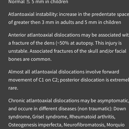
Normal ≤ 5 mm in children
Atlantoaxial instability: increase in the predentate spac
of greater then 3 mm in adults and 5 mm in children
Anterior atlantoaxial dislocations may be associated wi
a fracture of the dens (~50% at autopsy. This injury is
unstable. Associated fractures of the skull and/or facial
bones are common.
Almost all atlantoaxial dislocations involve forward
movement of C1 on C2; posterior dislocation is extreme
rare.
Chronic atlantoaxial dislocations may be asymptomatic
and occure in different diseases (non traumatic): Down
syndrome, Grisel syndrome, Rheumatoid arthritis,
Osteogenesis imperfecta, Neurofibromatosis, Morquio