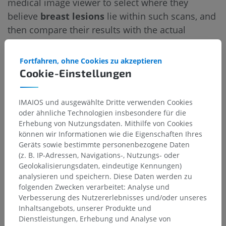
medical image viewer to select where they
believe
breast lesions
lie within such scans, and
then compare their results with the actual
location of the lesions.
Fortfahren, ohne Cookies zu akzeptieren
Cookie-Einstellungen
IMAIOS und ausgewählte Dritte verwenden Cookies
oder ähnliche Technologien insbesondere für die
Erhebung von Nutzungsdaten. Mithilfe von Cookies
können wir Informationen wie die Eigenschaften Ihres
Geräts sowie bestimmte personenbezogene Daten
(z. B. IP-Adressen, Navigations-, Nutzungs- oder
Geolokalisierungsdaten, eindeutige Kennungen)
analysieren und speichern. Diese Daten werden zu
folgenden Zwecken verarbeitet: Analyse und
Verbesserung des Nutzererlebnisses und/oder unseres
Inhaltsangebots, unserer Produkte und
To supplement IMAIOS’s application, Duke
Dienstleistungen, Erhebung und Analyse von
University School of Medicine developed