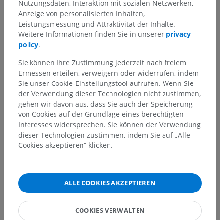
Nutzungsdaten, Interaktion mit sozialen Netzwerken,
an
algorithm which identifies and remembers
Anzeige von personalisierten Inhalten,
Leistungsmessung und Attraktivität der Inhalte.
the annotation behavior and potential
Weitere Informationen finden Sie in unserer
privacy
errors
of any physician who uses this tool. As
policy
.
more users practice with this tool, the algorithm
Sie können Ihre Zustimmung jederzeit nach freiem
can learn to predict future erroneous annotations
Ermessen erteilen, verweigern oder widerrufen, indem
by users. Using this interface regularly, doctors
Sie unser Cookie-Einstellungstool aufrufen. Wenn Sie
can self-assess the growth of their skills over
der Verwendung dieser Technologien nicht zustimmen,
gehen wir davon aus, dass Sie auch der Speicherung
time, and better understand their own diagnostic
von Cookies auf der Grundlage eines berechtigten
methodology.
Interesses widersprechen. Sie können der Verwendung
dieser Technologien zustimmen, indem Sie auf „Alle
This tool will not only allow physicians to self-
Cookies akzeptieren“ klicken.
assess, but will also be a great way to understand
the process that leads to diagnosis as more data
is collected from the physicians using the
ALLE COOKIES AKZEPTIEREN
application. In turn, elucidating this
diagnostic
process
could lay the groundwork for further
COOKIES VERWALTEN
research in understanding
how to automate it,