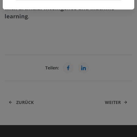
with artificial intelligence and machine
learning
.
Teilen:
ZURÜCK
WEITER