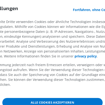
4th edition, Elsevier Saunders, St Loui
llungen
Pferd - Osteologie
Die Maus - Mau
Fortfahren, ohne C
Abbildungen
Körper
CT
PREMIUM
te Dritte verwenden Cookies oder ähnliche Technologien insbeson
KOSTENLOS
sdaten. Mithilfe von Cookies können wir Informationen wie die Ei
Pferd - Osteologie
te personenbezogene Daten (z. B. IP-Adressen, Navigations-, Nutz
Röntgenbilder
 [Dorsolaterale Oberfläche]
en, eindeutige Kennungen) analysieren und speichern. Diese Date
KOSTENLOS
rarbeitet: Analyse und Verbesserung des Nutzererlebnisses und/
erer Produkte und Dienstleistungen, Erhebung und Analyse von Nu
len Netzwerken, Anzeige von personalisierten Inhalten, Leistungs
Pferd – Karpalgelenk
lte. Weitere Informationen finden Sie in unserer
privacy policy
.
rsomedialer Rand]
CT
PREMIUM
pol]
immung jederzeit nach freiem Ermessen erteilen, verweigern oder 
lungstool aufrufen. Wenn Sie der Verwendung dieser Technologien
erhauptpol]
 dass Sie auch der Speicherung von Cookies auf der Grundlage ein
Pferd – Myologie
Abbildungen
chen. Sie können der Verwendung dieser Technologien zustimmen, 
licken.
PREMIUM
Pferd - Zehe
MRT
ALLE COOKIES AKZEPTIEREN