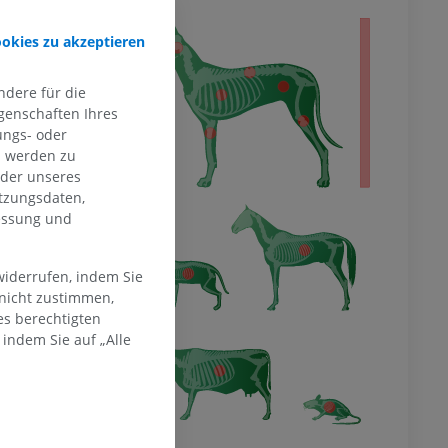
s, 2012.
s - der ganze
ookies zu akzeptieren
dere für die
genschaften Ihres
ungs- oder
n werden zu
oder unseres
tzungsdaten,
messung und
widerrufen, indem Sie
 nicht zustimmen,
es berechtigten
indem Sie auf „Alle