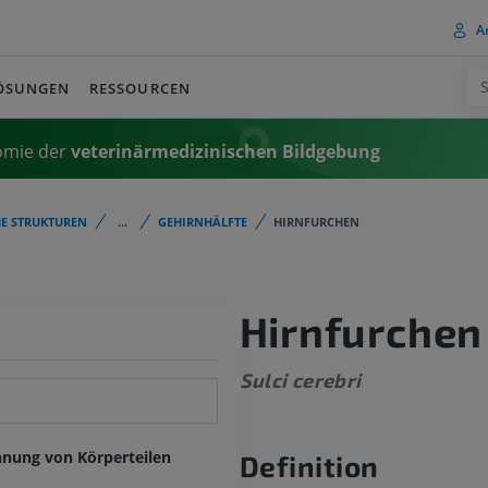
A
ÖSUNGEN
RESSOURCEN
omie der
veterinärmedizinischen Bildgebung
E STRUKTUREN
...
GEHIRNHÄLFTE
HIRNFURCHEN
Hirnfurchen
Sulci cerebri
hnung von Körperteilen
Definition