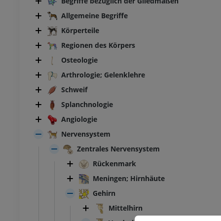
Begriffe bezüglich der Gliedmaßen
Allgemeine Begriffe
Körperteile
Regionen des Körpers
Osteologie
Arthrologie; Gelenklehre
Schweif
Splanchnologie
Angiologie
Nervensystem
Zentrales Nervensystem
Rückenmark
Meningen; Hirnhäute
Gehirn
Mittelhirn
RIND