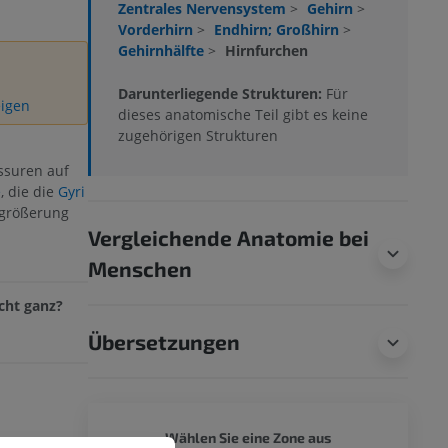
Zentrales Nervensystem
>
Gehirn
>
Vorderhirn
>
Endhirn; Großhirn
>
Gehirnhälfte
>
Hirnfurchen
Darunterliegende Strukturen:
Für
eigen
dieses anatomische Teil gibt es keine
zugehörigen Strukturen
ssuren auf
e
, die die
Gyri
rgrößerung
Vergleichende Anatomie bei
Menschen
cht ganz?
Übersetzungen
HUND -
Wählen Sie eine Zone aus
my of the dog,