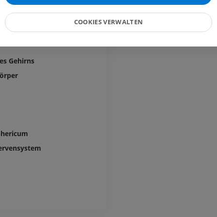
PREMIUM
COOKIES VERWALTEN
Pferd – Zehe und Huf
Abbildungen
PREMIUM
es Gehirns
Pferd - Kopf
körper
CT
PREMIUM
Pferd – Zähne
Abbildungen
phericum
KOSTENLOS
ervensystem