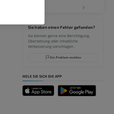
‹
›
Sie haben einen Fehler gefunden?
Sie können gerne eine Berichtigung,
Übersetzung oder inhaltliche
Verbesserung vorschlagen.
Ein Problem melden
HOLE SIE SICH DIE APP