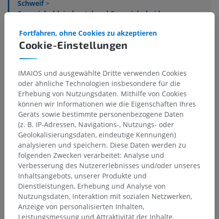
Schweif
>
Synovialschleimbeutel und Synovialscheiden
>
Schleimbeutel und Synovialscheiden von Kopf, Hals
Fortfahren, ohne Cookies zu akzeptieren
und Rumpf
>
Cookie-Einstellungen
Kraniale Genickschleimbeutel
Darunterliegende Strukturen:
Für dieses anatomische
IMAIOS und ausgewählte Dritte verwenden Cookies
Teil gibt es keine zugehörigen Strukturen
oder ähnliche Technologien insbesondere für die
Erhebung von Nutzungsdaten. Mithilfe von Cookies
können wir Informationen wie die Eigenschaften Ihres
Geräts sowie bestimmte personenbezogene Daten
Übersetzungen
(z. B. IP-Adressen, Navigations-, Nutzungs- oder
Geolokalisierungsdaten, eindeutige Kennungen)
analysieren und speichern. Diese Daten werden zu
folgenden Zwecken verarbeitet: Analyse und
Verbesserung des Nutzererlebnisses und/oder unseres
Sie haben einen Fehler gefunden?
Inhaltsangebots, unserer Produkte und
Dienstleistungen, Erhebung und Analyse von
Sie können gerne eine Berichtigung, Übersetzung oder
Nutzungsdaten, Interaktion mit sozialen Netzwerken,
inhaltliche Verbesserung vorschlagen.
Anzeige von personalisierten Inhalten,
Leistungsmessung und Attraktivität der Inhalte.