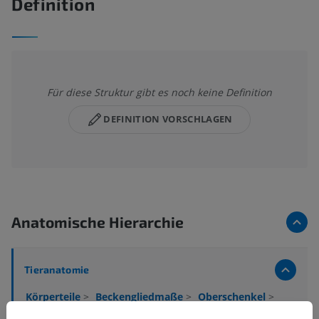
Definition
Für diese Struktur gibt es noch keine Definition
DEFINITION VORSCHLAGEN
Anatomische Hierarchie
Tieranatomie
Körperteile
>
Beckengliedmaße
>
Oberschenkel
>
Laterale Fläche des Femurs