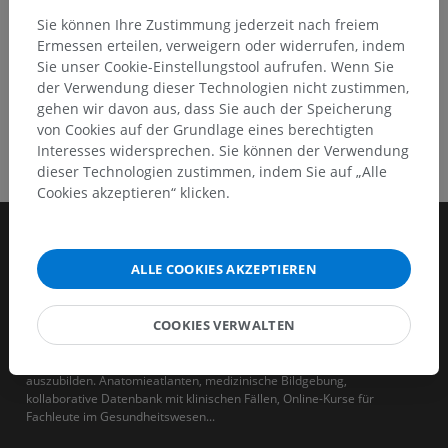
Sie können Ihre Zustimmung jederzeit nach freiem
Ermessen erteilen, verweigern oder widerrufen, indem
Sie unser Cookie-Einstellungstool aufrufen. Wenn Sie
der Verwendung dieser Technologien nicht zustimmen,
gehen wir davon aus, dass Sie auch der Speicherung
von Cookies auf der Grundlage eines berechtigten
Interesses widersprechen. Sie können der Verwendung
dieser Technologien zustimmen, indem Sie auf „Alle
Cookies akzeptieren“ klicken.
ALLE COOKIES AKZEPTIEREN
COOKIES VERWALTEN
IMAIOS ist ein Unternehmen, das sich zum Ziel gesetzt hat, human-
und veterinärmedizinische Fachkräfte zu unterstützen und
auszubilden. Anatomieatlanten, medizinische Bildgebung,
kollaborative Datenbank mit klinischen Fällen, Online-Kurse für
Fachleute im Gesundheitswesen...