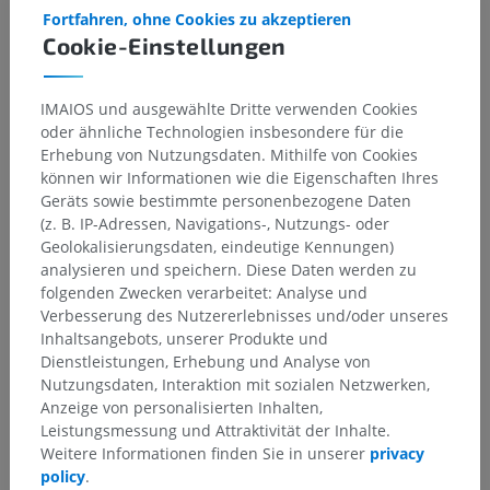
Fortfahren, ohne Cookies zu akzeptieren
Darunterliegende Strukturen:
Für dieses anatomische
Cookie-Einstellungen
Teil gibt es keine zugehörigen Strukturen
IMAIOS und ausgewählte Dritte verwenden Cookies
oder ähnliche Technologien insbesondere für die
Erhebung von Nutzungsdaten. Mithilfe von Cookies
Übersetzungen
können wir Informationen wie die Eigenschaften Ihres
Geräts sowie bestimmte personenbezogene Daten
(z. B. IP-Adressen, Navigations-, Nutzungs- oder
Geolokalisierungsdaten, eindeutige Kennungen)
analysieren und speichern. Diese Daten werden zu
Sie haben einen Fehler gefunden?
folgenden Zwecken verarbeitet: Analyse und
Sie können gerne eine Berichtigung, Übersetzung oder
Verbesserung des Nutzererlebnisses und/oder unseres
inhaltliche Verbesserung vorschlagen.
Inhaltsangebots, unserer Produkte und
Dienstleistungen, Erhebung und Analyse von
Ein Problem melden
Nutzungsdaten, Interaktion mit sozialen Netzwerken,
Anzeige von personalisierten Inhalten,
Leistungsmessung und Attraktivität der Inhalte.
Weitere Informationen finden Sie in unserer
privacy
HOLE SIE SICH DIE APP
policy
.