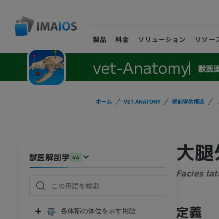
製品
料金
ソリューション
リソー
vet-Anatomy
獣医
ホーム
VET-ANATOMY
解剖学的構造
大腿
獣医解剖学
VA
Facies lat
定義
各体部の体位を示す用語