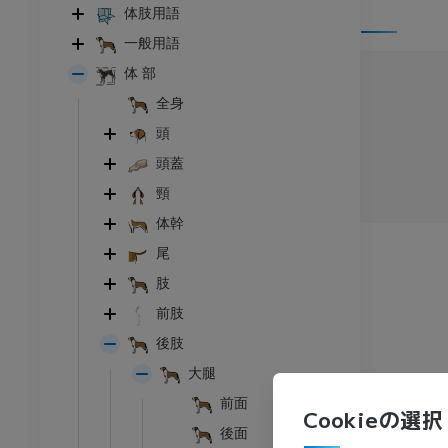
体肢用語
一般用語
体 部
全身
頭
頭蓋
頸
体幹
尾
肢
ウシ亜科
前肢
頭頸部
ウシ亜科 - 一般解剖学
後肢
イラストレーション
大腿
アム
無料
前面
Cookieの選択
後面