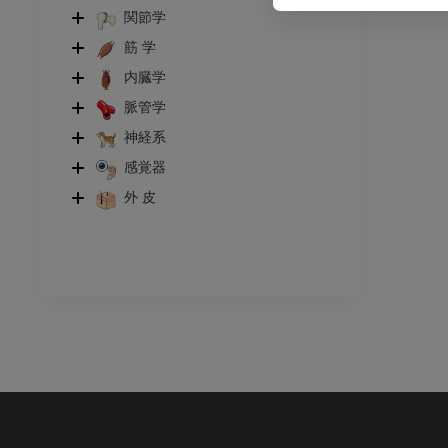
関節学
筋 学
内臓学
脈管学
神経系
感覚器
外 皮