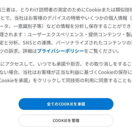
馬 - 骨学
X線画像
た第三者は、とりわけ訪問者の測定のためにCookieまたは類似
することで、当社はお客様のデバイスの特徴やいくつかの個人情報（
無料
ータ、一意識別子等）などの情報を分析し保存することができ
理されます：ユーザーエクスペリエンス・提供コンテンツ・製
馬 - 手根骨
CT
定と分析、SNSとの連携、パーソナライズされたコンテンツ
ツの訴求。詳細は
プライバシーポリシー
をご覧ください。
プレミアム
ツールにアクセスして、いつでも承諾や拒否、その取り消しをする
馬：筋学
ない場合、当社はお客様が正当な利益に基づくCookieの保存
イラストレーション
Cookieを承諾」をクリックして同技術の利用に同意すること
プレミアム
馬 - 指（趾）
全てのCOOKIEを承諾
MRI
プレミアム
COOKIEを管理