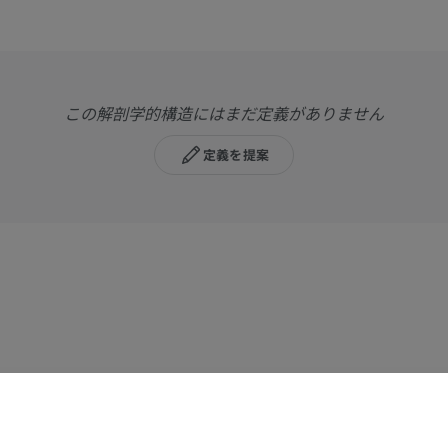
この解剖学的構造にはまだ定義がありません
定義を提案
馬
マウス
馬 - 骨学
マウス - 全身
イラストレーション
CT
プレミアム
無料