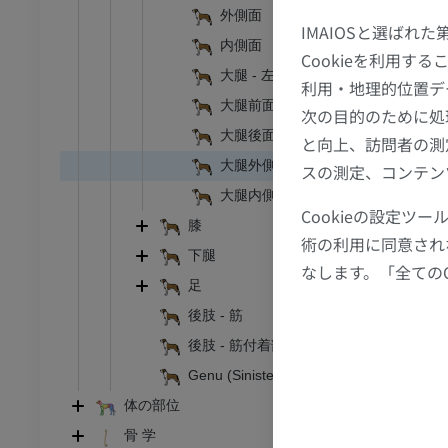
 胸郭
ウシ亜科 - 骨学
外側面
イラストレーション
IMAIOSと選ばれ
内側面
Cookieを利用
アム
プレミアム
大腿 - 左
利用・地理的位置デ
大腿前面
次の目的のために処
腹部 – 骨盤
大腿後面
と向上、訪問者の測
大腿外側面
スの測定、コンテン
アム
大腿内側面
Cookieの設定
骨学
膝
術の利用に同意され
像
下腿
なします。「全ての
アム
足
後肢 - 筋
骨学
後肢 - 筋付着部
トレーション
Genu (Sinister)
アム
体の部位
骨 学