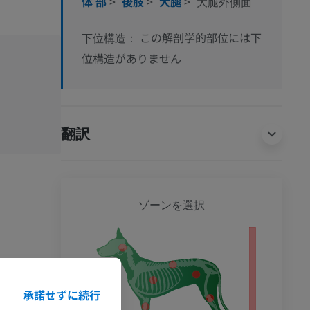
体 部
>
後肢
>
大腿
>
大腿外側面
この解剖学的部位には下
下位構造：
位構造がありません
翻訳
犬 - 
ゾーンを選択
承諾せずに続行