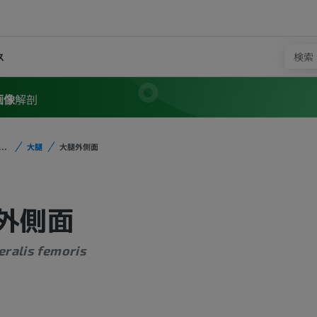
ス
画像
解剖
...
大腿
大腿外側面
外側面
eralis femoris