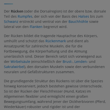
Der
Rücken
(oder die Dorsalregion) ist der obere bzw. dorsale
Teil des
Rumpfes
, der sich von der Basis des
Halses
bis zum
Schwanz
erstreckt und ventral von der
Bauchhöhle
sowie
lateral von den
Flanken
begrenzt wird.
Der Rücken bildet die tragende Hauptachse des Körpers,
umhüllt und schützt das
Rückenmark
und dient als
Ansatzpunkt für zahlreiche Muskeln, die für die
Fortbewegung, die Körperhaltung und die Atmung
unerlässlich sind. Dieser Bereich setzt sich vorwiegend aus
der
Wirbelsäule
(einschließlich der
Brust-
,
Lenden-
und
Sakralwirbel
), den dorsalen Muskeln sowie den verbundenen
neuralen und Gefäßstrukturen zusammen.
Die grundlegende Struktur des Rückens ist über die Spezies
hinweg konserviert, jedoch bestehen gewisse Unterschiede.
So ist der Rücken der Fleischfresser (Hund, Katze) im
Allgemeinen flexibler und ermöglicht einen großen
Bewegungsumfang, während jener der Dickherbivoren (Pferd,
Wiederkäuer) robuster und rigider ist und der