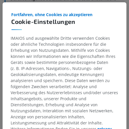
Teil gibt es keine zugehörigen Strukturen
Fortfahren, ohne Cookies zu akzeptieren
Cookie-Einstellungen
Vergleichende Anatomie bei
IMAIOS und ausgewählte Dritte verwenden Cookies
Menschen
oder ähnliche Technologien insbesondere für die
Erhebung von Nutzungsdaten. Mithilfe von Cookies
können wir Informationen wie die Eigenschaften Ihres
Geräts sowie bestimmte personenbezogene Daten
Übersetzungen
(z. B. IP-Adressen, Navigations-, Nutzungs- oder
Geolokalisierungsdaten, eindeutige Kennungen)
analysieren und speichern. Diese Daten werden zu
folgenden Zwecken verarbeitet: Analyse und
Sie haben einen Fehler gefunden?
Verbesserung des Nutzererlebnisses und/oder unseres
Inhaltsangebots, unserer Produkte und
Sie können gerne eine Berichtigung, Übersetzung oder
Dienstleistungen, Erhebung und Analyse von
inhaltliche Verbesserung vorschlagen.
Nutzungsdaten, Interaktion mit sozialen Netzwerken,
Anzeige von personalisierten Inhalten,
Ein Problem melden
Leistungsmessung und Attraktivität der Inhalte.
Weitere Informationen finden Sie in unserer
privacy