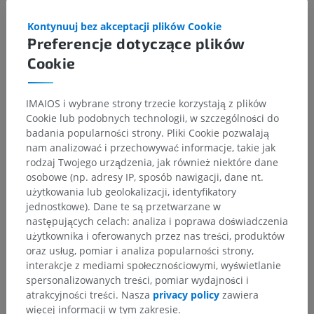
Powiązane struktury:
Nie istnieją struktury powiązane
z tą częścią ciała
Kontynuuj bez akceptacji plików Cookie
Preferencje dotyczące plików
Cookie
Porównawcza anatomia człowieka
IMAIOS i wybrane strony trzecie korzystają z plików
Cookie lub podobnych technologii, w szczególności do
badania popularności strony. Pliki Cookie pozwalają
Tłumaczenia
nam analizować i przechowywać informacje, takie jak
rodzaj Twojego urządzenia, jak również niektóre dane
osobowe (np. adresy IP, sposób nawigacji, dane nt.
użytkowania lub geolokalizacji, identyfikatory
jednostkowe). Dane te są przetwarzane w
Zauważyłeś błąd?
następujących celach: analiza i poprawa doświadczenia
użytkownika i oferowanych przez nas treści, produktów
Zachęcamy do przesyłania sugestii poprawek,
oraz usług, pomiar i analiza popularności strony,
tłumaczeń lub innych treści, które przełożą się na
interakcje z mediami społecznościowymi, wyświetlanie
lepszą jakość materiałów.
spersonalizowanych treści, pomiar wydajności i
atrakcyjności treści. Nasza
privacy policy
zawiera
Zgłoś problem
więcej informacji w tym zakresie.