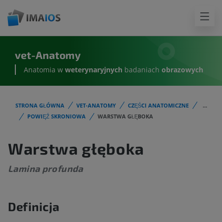
vet-Anatomy
Anatomia w
weterynaryjnych
badaniach
obrazowych
STRONA GŁÓWNA
VET-ANATOMY
CZĘŚCI ANATOMICZNE
...
POWIĘŹ SKRONIOWA
WARSTWA GŁĘBOKA
Warstwa głęboka
Lamina profunda
Definicja