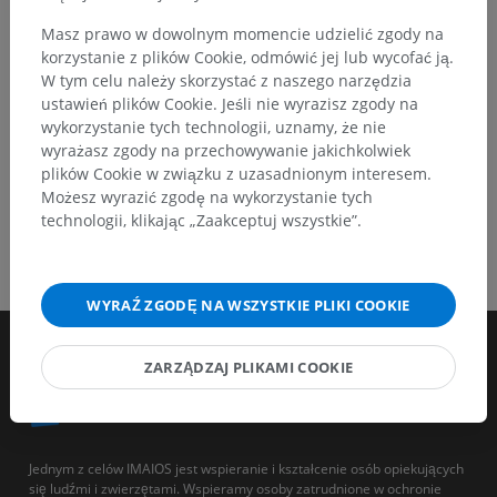
Masz prawo w dowolnym momencie udzielić zgody na
korzystanie z plików Cookie, odmówić jej lub wycofać ją.
POBIERZ APLIKACJĘ
W tym celu należy skorzystać z naszego narzędzia
ustawień plików Cookie. Jeśli nie wyrazisz zgody na
wykorzystanie tych technologii, uznamy, że nie
wyrażasz zgody na przechowywanie jakichkolwiek
plików Cookie w związku z uzasadnionym interesem.
Możesz wyrazić zgodę na wykorzystanie tych
technologii, klikając „Zaakceptuj wszystkie”.
WYRAŹ ZGODĘ NA WSZYSTKIE PLIKI COOKIE
ZARZĄDZAJ PLIKAMI COOKIE
Jednym z celów IMAIOS jest wspieranie i kształcenie osób opiekujących
się ludźmi i zwierzętami. Wspieramy osoby zatrudnione w ochronie