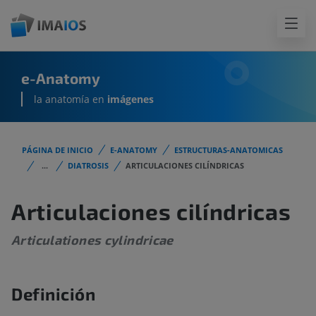
e-Anatomy
la anatomía en
imágenes
PÁGINA DE INICIO
E-ANATOMY
ESTRUCTURAS-ANATOMICAS
...
DIATROSIS
ARTICULACIONES CILÍNDRICAS
Articulaciones cilíndricas
Articulationes cylindricae
Definición