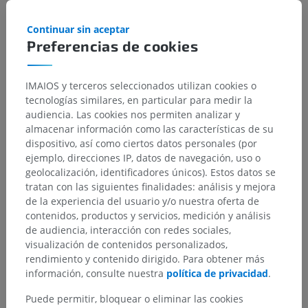
Estructuras subyacentes:
Articulación trocoídea
Continuar sin aceptar
Preferencias de cookies
Ginglimo
IMAIOS y terceros seleccionados utilizan cookies o
tecnologías similares, en particular para medir la
audiencia. Las cookies nos permiten analizar y
Traducciones
almacenar información como las características de su
dispositivo, así como ciertos datos personales (por
ejemplo, direcciones IP, datos de navegación, uso o
geolocalización, identificadores únicos). Estos datos se
¿Ha detectado un error?
tratan con las siguientes finalidades: análisis y mejora
de la experiencia del usuario y/o nuestra oferta de
No dude en sugerir una corrección, traducción o
contenidos, productos y servicios, medición y análisis
mejora de contenido.
de audiencia, interacción con redes sociales,
visualización de contenidos personalizados,
Reportar un error
rendimiento y contenido dirigido. Para obtener más
información, consulte nuestra
política de privacidad
.
Puede permitir, bloquear o eliminar las cookies
DESCARGAR LA APLICACIÓN