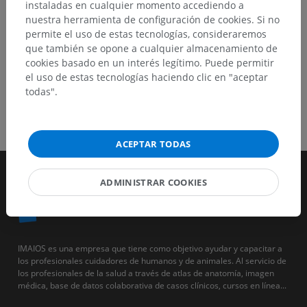
instaladas en cualquier momento accediendo a
nuestra herramienta de configuración de cookies. Si no
permite el uso de estas tecnologías, consideraremos
que también se opone a cualquier almacenamiento de
cookies basado en un interés legítimo. Puede permitir
el uso de estas tecnologías haciendo clic en "aceptar
todas".
ACEPTAR TODAS
ADMINISTRAR COOKIES
IMAIOS es una empresa que tiene como objetivo ayudar y capacitar a
los profesionales cuidadores de humanos y de animales. Al servicio de
los profesionales de la salud a través de atlas de anatomía, imagen
médica, base de datos colaborativa de casos clínicos, cursos en línea...