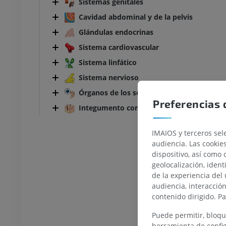
Sistemas genitales
Cavidad abdominal y de la pelvis
Glándulas endocrinas
Sistema cardiovascular
Sistema linfático
Sistema nervioso
Órganos de los sentidos
Preferencias 
Integumento común
IMAIOS y terceros sele
audiencia. Las cookie
dispositivo, así como 
TARSO-PIE
geolocalización, ident
de la experiencia del 
audiencia, interacció
la rodilla
IRM normal del tobillo
contenido dirigido. P
IRM
UM
PREMIUM
Puede permitir, bloqu
herramienta de config