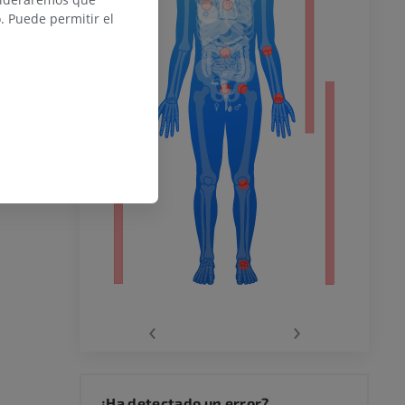
 Puede permitir el
del miembro
o inferior
ra
la
‹
›
rodilla
¿Ha detectado un error?