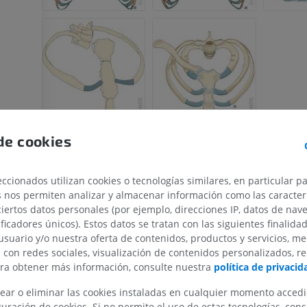
de cookies
ccionados utilizan cookies o tecnologías similares, en particular p
s nos permiten analizar y almacenar información como las caracterí
ciertos datos personales (por ejemplo, direcciones IP, datos de nav
MIEMBRO SUPERIOR
MIEMBRO INFERIOR
ificadores únicos). Estos datos se tratan con las siguientes finalida
usuario y/o nuestra oferta de contenidos, productos y servicios, me
n con redes sociales, visualización de contenidos personalizados, r
IRM del miembro superior
Miembro inferi
ara obtener más información, consulte nuestra
política de privacid
IRM
Ilustraciones
PREMIUM
PREMIUM
ear o eliminar las cookies instaladas en cualquier momento acced
uración de cookies. Si no permite el uso de estas tecnologías, co