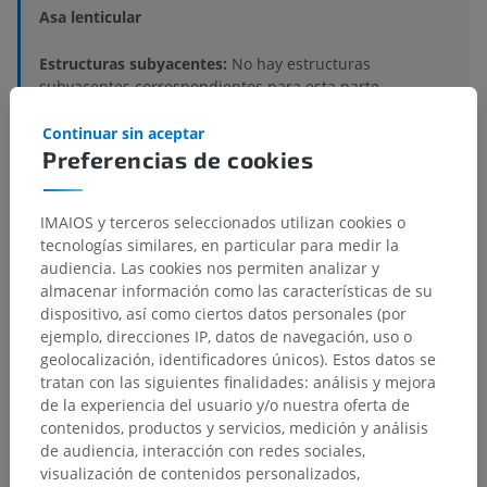
Asa lenticular
Estructuras subyacentes:
No hay estructuras
subyacentes correspondientes para esta parte
anatómica
Continuar sin aceptar
Preferencias de cookies
Neuroanatomía humana
IMAIOS y terceros seleccionados utilizan cookies o
tecnologías similares, en particular para medir la
audiencia. Las cookies nos permiten analizar y
Anatomía comparada en animales
almacenar información como las características de su
dispositivo, así como ciertos datos personales (por
ejemplo, direcciones IP, datos de navegación, uso o
geolocalización, identificadores únicos). Estos datos se
Traducciones
tratan con las siguientes finalidades: análisis y mejora
de la experiencia del usuario y/o nuestra oferta de
contenidos, productos y servicios, medición y análisis
de audiencia, interacción con redes sociales,
¿Ha detectado un error?
visualización de contenidos personalizados,