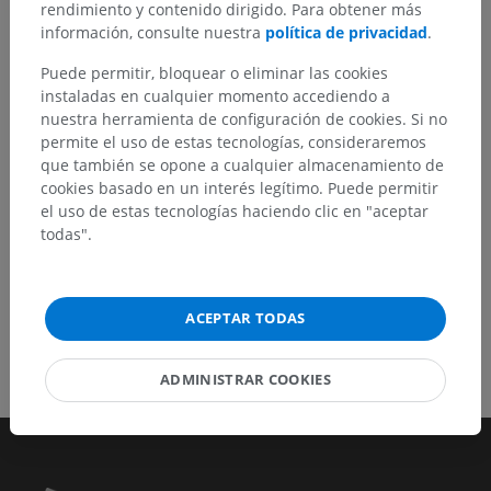
rendimiento y contenido dirigido. Para obtener más
No dude en sugerir una corrección, traducción o
información, consulte nuestra
política de privacidad
.
mejora de contenido.
Puede permitir, bloquear o eliminar las cookies
Reportar un error
instaladas en cualquier momento accediendo a
nuestra herramienta de configuración de cookies. Si no
permite el uso de estas tecnologías, consideraremos
que también se opone a cualquier almacenamiento de
DESCARGAR LA APLICACIÓN
cookies basado en un interés legítimo. Puede permitir
el uso de estas tecnologías haciendo clic en "aceptar
todas".
ACEPTAR TODAS
ADMINISTRAR COOKIES