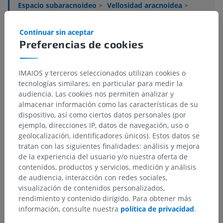
Espacio subaracnoideo
>
Vellosidad aracnoidea
>
Cúpula apical
>
Célula de la cúpula aracnoidea
Continuar sin aceptar
Estructuras subyacentes:
No hay estructuras
Preferencias de cookies
subyacentes correspondientes para esta parte
anatómica
IMAIOS y terceros seleccionados utilizan cookies o
tecnologías similares, en particular para medir la
audiencia. Las cookies nos permiten analizar y
almacenar información como las características de su
Traducciones
dispositivo, así como ciertos datos personales (por
ejemplo, direcciones IP, datos de navegación, uso o
geolocalización, identificadores únicos). Estos datos se
tratan con las siguientes finalidades: análisis y mejora
¿Ha detectado un error?
de la experiencia del usuario y/o nuestra oferta de
contenidos, productos y servicios, medición y análisis
No dude en sugerir una corrección, traducción o
de audiencia, interacción con redes sociales,
mejora de contenido.
visualización de contenidos personalizados,
rendimiento y contenido dirigido. Para obtener más
Reportar un error
información, consulte nuestra
política de privacidad
.