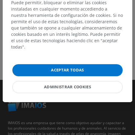
Puede permitir, bloquear o eliminar las cookies
instaladas en cualquier momento accediendo a
DESCARGAR LA APLICACIÓN
nuestra herramienta de configuración de cookies. Si no
permite el uso de estas tecnologías, consideraremos
que también se opone a cualquier almacenamiento de
cookies basado en un interés legítimo. Puede permitir
el uso de estas tecnologías haciendo clic en "aceptar
todas".
ACEPTAR TODAS
ADMINISTRAR COOKIES
IMAIOS es una empresa que tiene como objetivo ayudar y capacitar a
los profesionales cuidadores de humanos y de animales. Al servicio de
los profesionales de la salud a través de atlas de anatomía, imagen