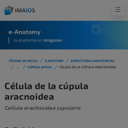
e-Anatomy
la anatomía en
imágenes
PÁGINA DE INICIO
E-ANATOMY
ESTRUCTURAS-ANATOMICAS
...
CÚPULA APICAL
CÉLULA DE LA CÚPULA ARACNOIDEA
Célula de la cúpula
aracnoidea
Cellula arachnoidea cupularis