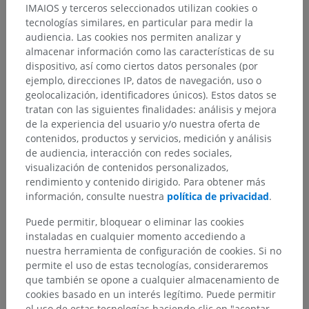
IMAIOS y terceros seleccionados utilizan cookies o
Cuerpo humano
>
Sistemas musculoesqueléticos
>
tecnologías similares, en particular para medir la
Sistema muscular
>
Fascias
>
audiencia. Las cookies nos permiten analizar y
Fascias de los músculos
almacenar información como las características de su
dispositivo, así como ciertos datos personales (por
Estructuras subyacentes:
ejemplo, direcciones IP, datos de navegación, uso o
Fascia de revestimiento
geolocalización, identificadores únicos). Estos datos se
Fascia muscular propia
tratan con las siguientes finalidades: análisis y mejora
Septo intermuscular
de la experiencia del usuario y/o nuestra oferta de
Compartimento
contenidos, productos y servicios, medición y análisis
de audiencia, interacción con redes sociales,
Retináculo tendinoso
visualización de contenidos personalizados,
rendimiento y contenido dirigido. Para obtener más
información, consulte nuestra
política de privacidad
.
Anatomía humana 1
Puede permitir, bloquear o eliminar las cookies
instaladas en cualquier momento accediendo a
nuestra herramienta de configuración de cookies. Si no
permite el uso de estas tecnologías, consideraremos
Traducciones
que también se opone a cualquier almacenamiento de
cookies basado en un interés legítimo. Puede permitir
el uso de estas tecnologías haciendo clic en "aceptar