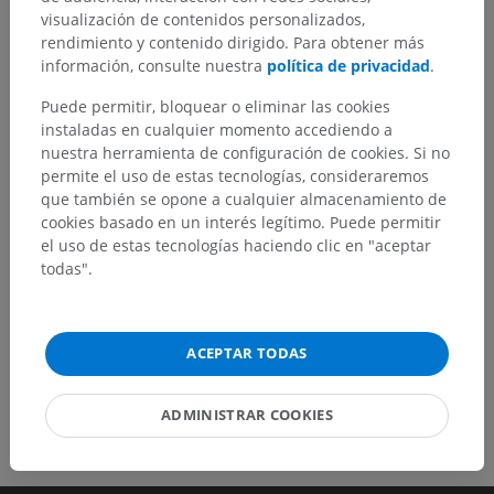
visualización de contenidos personalizados,
rendimiento y contenido dirigido. Para obtener más
¿Ha detectado un error?
información, consulte nuestra
política de privacidad
.
No dude en sugerir una corrección, traducción o
mejora de contenido.
Puede permitir, bloquear o eliminar las cookies
instaladas en cualquier momento accediendo a
Reportar un error
nuestra herramienta de configuración de cookies. Si no
permite el uso de estas tecnologías, consideraremos
que también se opone a cualquier almacenamiento de
cookies basado en un interés legítimo. Puede permitir
DESCARGAR LA APLICACIÓN
el uso de estas tecnologías haciendo clic en "aceptar
todas".
ACEPTAR TODAS
ADMINISTRAR COOKIES