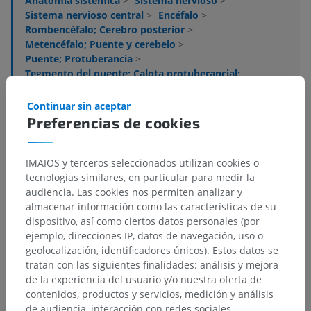
Anatomía sistémica
>
Sistema nervioso
>
Sistema nervioso central
>
Encéfalo
>
Rombencéfalo; Cerebro posterior
>
Metencéfalo; Puente y cerebelo
>
Puente; Protuberancia
>
Tegmento del puente; Calota protuberancial;
Sustancia blanca
>
Sustancia blanca
>
Fibras tecto-olivares
Continuar sin aceptar
Preferencias de cookies
Estructuras subyacentes:
No hay estructuras
subyacentes correspondientes para esta parte
anatómica
IMAIOS y terceros seleccionados utilizan cookies o
tecnologías similares, en particular para medir la
audiencia. Las cookies nos permiten analizar y
almacenar información como las características de su
Neuroanatomía humana
dispositivo, así como ciertos datos personales (por
ejemplo, direcciones IP, datos de navegación, uso o
geolocalización, identificadores únicos). Estos datos se
tratan con las siguientes finalidades: análisis y mejora
Traducciones
de la experiencia del usuario y/o nuestra oferta de
contenidos, productos y servicios, medición y análisis
de audiencia, interacción con redes sociales,