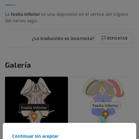
La
fosita inferior
es una depresión en el vértice del trígono
del nervio vago.
¿La traducción es incorrecta?
REPORTAR
Galería
Continuar sin aceptar