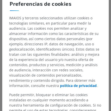
Preferencias de cookies
Jerarquía anatómica
IMAIOS y terceros seleccionados utilizan cookies o
tecnologías similares, en particular para medir la
audiencia. Las cookies nos permiten analizar y
Anatomía humana 1
almacenar información como las características de su
dispositivo, así como ciertos datos personales (por
ejemplo, direcciones IP, datos de navegación, uso o
Neuroanatomía humana
geolocalización, identificadores únicos). Estos datos se
Sistema nervioso central
>
Encéfalo
>
tratan con las siguientes finalidades: análisis y mejora
Tronco encefálico
>
Cuarto ventrículo
>
de la experiencia del usuario y/o nuestra oferta de
Fosa romboidea
>
Surco limitante
>
Fosita inferior
contenidos, productos y servicios, medición y análisis
de audiencia, interacción con redes sociales,
Estructuras subyacentes:
No hay estructuras
visualización de contenidos personalizados,
subyacentes correspondientes para esta parte
rendimiento y contenido dirigido. Para obtener más
anatómica
información, consulte nuestra
política de privacidad
.
Puede permitir, bloquear o eliminar las cookies
instaladas en cualquier momento accediendo a
nuestra herramienta de configuración de cookies. Si no
Anatomía comparada en animales
permite el uso de estas tecnologías, consideraremos