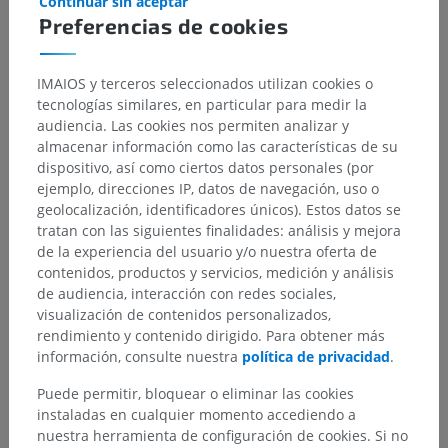
Continuar sin aceptar
Preferencias de cookies
Jerarquía anatómica
IMAIOS y terceros seleccionados utilizan cookies o
tecnologías similares, en particular para medir la
Anatomía humana 1
audiencia. Las cookies nos permiten analizar y
almacenar información como las características de su
Anatomía sistémica
>
Sistema nervioso
>
dispositivo, así como ciertos datos personales (por
Sistema nervioso central
>
Encéfalo
>
ejemplo, direcciones IP, datos de navegación, uso o
Rombencéfalo; Cerebro posterior
>
geolocalización, identificadores únicos). Estos datos se
Cuarto ventrículo
>
Fosita superior
tratan con las siguientes finalidades: análisis y mejora
de la experiencia del usuario y/o nuestra oferta de
Estructuras subyacentes:
No hay estructuras
contenidos, productos y servicios, medición y análisis
subyacentes correspondientes para esta parte
de audiencia, interacción con redes sociales,
anatómica
visualización de contenidos personalizados,
rendimiento y contenido dirigido. Para obtener más
información, consulte nuestra
política de privacidad
.
Neuroanatomía humana
Puede permitir, bloquear o eliminar las cookies
instaladas en cualquier momento accediendo a
nuestra herramienta de configuración de cookies. Si no