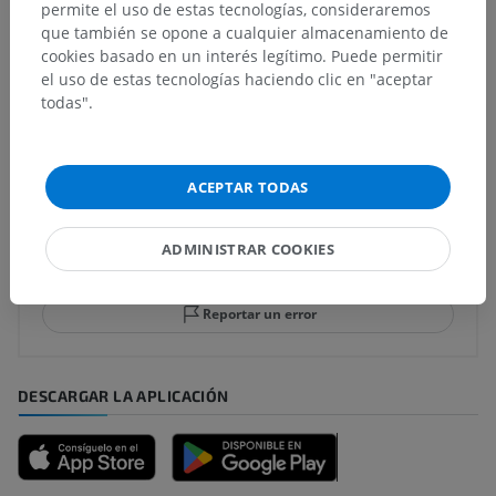
permite el uso de estas tecnologías, consideraremos
Anatomía comparada en animales
que también se opone a cualquier almacenamiento de
cookies basado en un interés legítimo. Puede permitir
el uso de estas tecnologías haciendo clic en "aceptar
Traducciones
todas".
ACEPTAR TODAS
¿Ha detectado un error?
No dude en sugerir una corrección, traducción o
ADMINISTRAR COOKIES
mejora de contenido.
Reportar un error
DESCARGAR LA APLICACIÓN