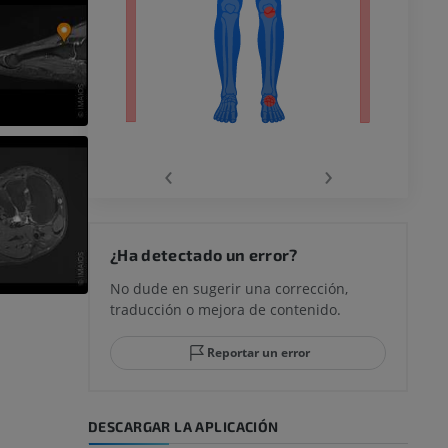
ra
la
‹
›
rodilla
¿Ha detectado un error?
No dude en sugerir una corrección,
traducción o mejora de contenido.
 y retropié
Reportar un error
DESCARGAR LA APLICACIÓN