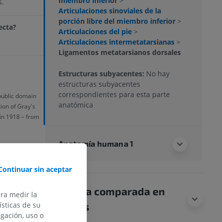
miembro inferior
>
s.
Articulaciones sinoviales de la
porción libre del miembro inferior
>
ecta?
Articulaciones del pie
>
Articulaciones intermetatarsianas
>
Ligamentos metatarsianos dorsales
Estructuras subyacentes:
No hay
estructuras subyacentes
correspondientes para esta parte
 public domain
anatómica
ion of Gray's
in 1918 – from
Anatomía humana 1
Continuar sin aceptar
Anatomía comparada en
ara medir la
animales
sticas de su
egación, uso o