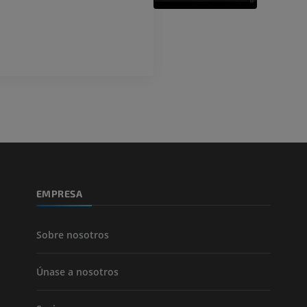
Angiografía
PREMIUM
GRATIS
ATC de la extr
Visible Human Project
inferior
Fotografía
TAC
PREMIUM
PREMIUM
Pierna (arteria
TAC
GRATIS
Arteriografía 
EMPRESA
inferiores
Angiografía
GRATIS
Sobre nosotros
Únase a nosotros