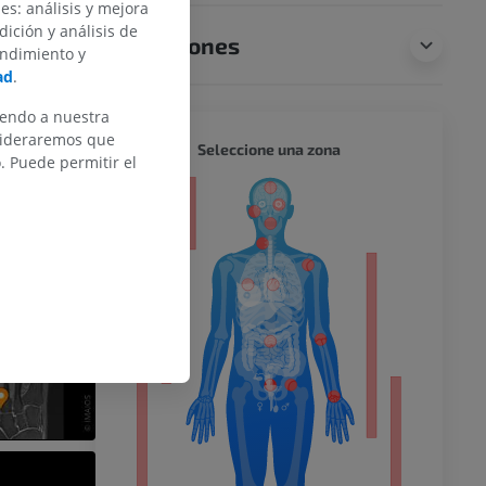
des: análisis y mejora
dición y análisis de
Traducciones
endimiento y
ad
.
iendo a nuestra
nsideraremos que
CUERPO
Seleccione una zona
 Puede permitir el
or
del miembro
o inferior