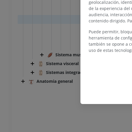
Articulaciones
geolocalización, ident
de la experiencia del 
Ligamento
audiencia, interacció
Ligamento
contenido dirigido. P
Ligamento
Puede permitir, bloqu
Articulationes
herramienta de config
TARSO-PIE
también se opone a cu
Articulaciones 
uso de estas tecnolog
la rodilla
IRM normal del tobillo
Sistema muscular
IRM
Sistema visceral
UM
PREMIUM
Sistemas integradores
Anatomia general
afía de rodilla
Antepié RM
afía TC
IRM
UM
PREMIUM
 miembro inferior
IRM del miembro inferior
IRM
UM
PREMIUM