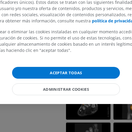
 intermetatarsianas
ificadores únicos). Estos datos se tratan con las siguientes finalida
usuario y/o nuestra oferta de contenidos, productos y servicios, me
s metatarsianos interóseos
n con redes sociales, visualización de contenidos personalizados, r
s metatarsianos dorsales
ara obtener más información, consulte nuestra
política de privacid
s metatarsianos plantares
ear o eliminar las cookies instaladas en cualquier momento acced
 metatarsofalángicas
uración de cookies. Si no permite el uso de estas tecnologías, co
MIEMBRO SUPERIOR
MIEMBRO INFERIOR
alquier almacenamiento de cookies basado en un interés legítimo.
interfalángicas del pie
ías haciendo clic en "aceptar todas".
IRM del miembro superior
Miembro inferi
IRM
Ilustraciones
PREMIUM
PREMIUM
ACEPTAR TODAS
IRM del hombro
Radiografías 
IRM
inferior
ADMINISTRAR COOKIES
Radiografía
PREMIUM
GRATIS
IRM del carpo
IRM
IRM del miembr
IRM
PREMIUM
PREMIUM