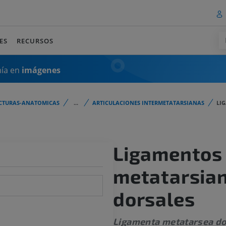
ES
RECURSOS
mía en
imágenes
CTURAS-ANATOMICAS
...
ARTICULACIONES INTERMETATARSIANAS
LI
Ligamentos
metatarsia
dorsales
Ligamenta metatarsea do