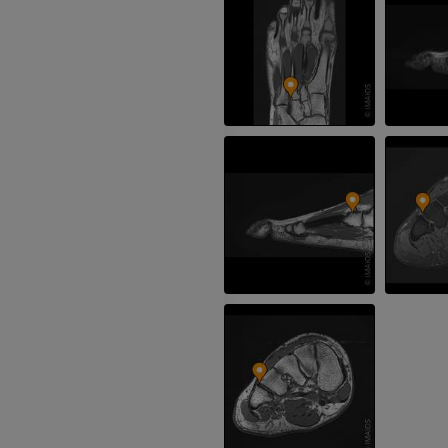
IRM del codo
IRM
IRM de la cade
IRM
PREMIUM
PREMIUM
IRM de la mano
IRM
IRM de la rodil
IRM
PREMIUM
PREMIUM
Radiografías del miembro
superior
Artrografía de 
Radiografía
Artrografía TC
PREMIUM
PREMIUM
Miembro superior
IRM del tobillo
Ilustraciones
IRM
PREMIUM
PREMIUM
Arteriografía de miembro
Antepié RM
superior
IRM