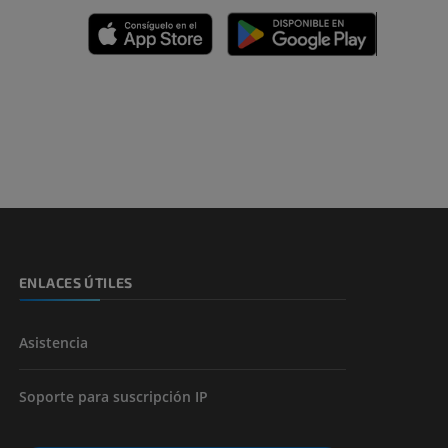
emidad
s y huesos)
de miembros
ENLACES ÚTILES
Asistencia
Soporte para suscripción IP