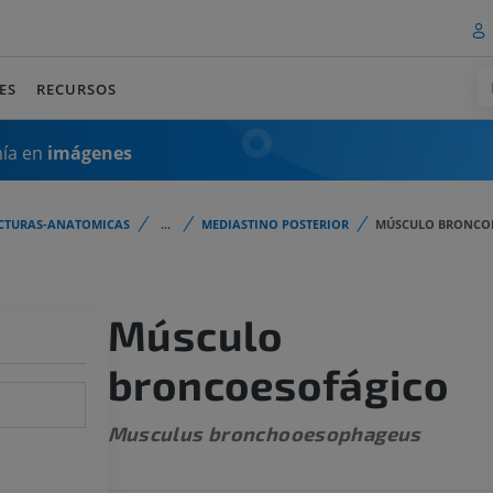
ES
RECURSOS
mía en
imágenes
CTURAS-ANATOMICAS
...
MEDIASTINO POSTERIOR
MÚSCULO BRONCO
Músculo
broncoesofágico
Musculus bronchooesophageus