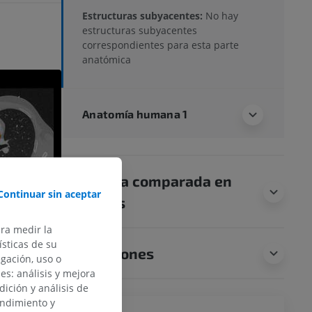
Estructuras subyacentes:
No hay
estructuras subyacentes
correspondientes para esta parte
anatómica
Anatomía humana 1
Anatomía comparada en
Continuar sin aceptar
animales
ara medir la
sticas de su
Traducciones
egación, uso o
des: análisis y mejora
dición y análisis de
endimiento y