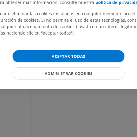
ara obtener más información, consulte nuestra
política de privacid
MIEMBRO SUPERIOR
MIEMBRO INFERIOR
ear o eliminar las cookies instaladas en cualquier momento acced
IRM del miembro superior
Miembro inferi
uración de cookies. Si no permite el uso de estas tecnologías, co
IRM
Ilustraciones
alquier almacenamiento de cookies basado en un interés legítimo.
PREMIUM
PREMIUM
ías haciendo clic en "aceptar todas".
IRM del hombro
Radiografías 
IRM
inferior
ACEPTAR TODAS
Radiografía
PREMIUM
GRATIS
ADMINISTRAR COOKIES
IRM del carpo
IRM
IRM del miembr
IRM
PREMIUM
PREMIUM
IRM del codo
IRM
IRM de la cade
IRM
PREMIUM
PREMIUM
IRM de la mano