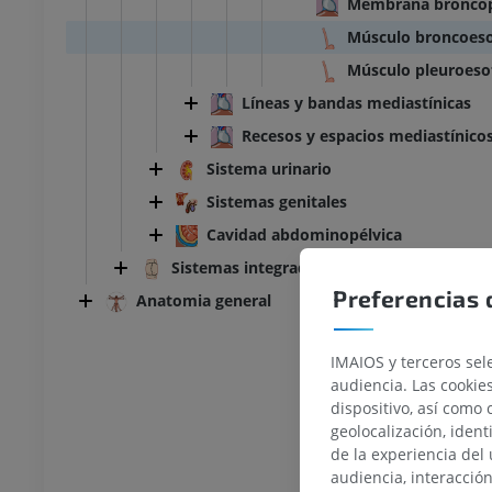
Membrana broncop
Músculo broncoeso
Músculo pleuroeso
Líneas y bandas mediastínicas
Recesos y espacios mediastínico
Sistema urinario
Sistemas genitales
Cavidad abdominopélvica
Sistemas integradores
Preferencias 
Anatomia general
IMAIOS y terceros sele
audiencia. Las cookie
dispositivo, así como 
geolocalización, ident
de la experiencia del 
audiencia, interacció