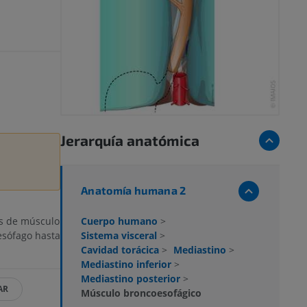
Jerarquía anatómica
Anatomía humana 2
Cuerpo humano
>
as de músculo
Sistema visceral
>
esófago hasta
Cavidad torácica
>
Mediastino
>
Mediastino inferior
>
Mediastino posterior
>
AR
Músculo broncoesofágico