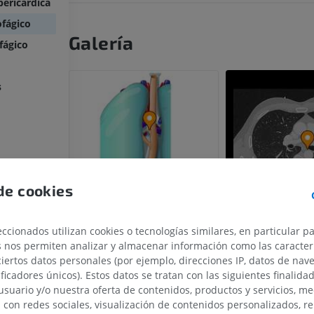
ericárdica
fágico
Galería
fágico
s
de cookies
ccionados utilizan cookies o tecnologías similares, en particular p
s nos permiten analizar y almacenar información como las caracterí
ciertos datos personales (por ejemplo, direcciones IP, datos de nav
ificadores únicos). Estos datos se tratan con las siguientes finalida
usuario y/o nuestra oferta de contenidos, productos y servicios, me
n con redes sociales, visualización de contenidos personalizados, r