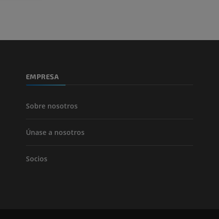
Pierna (arteria
TAC
GRATIS
Arteriografía 
EMPRESA
inferiores
Angiografía
GRATIS
Sobre nosotros
Únase a nosotros
Socios