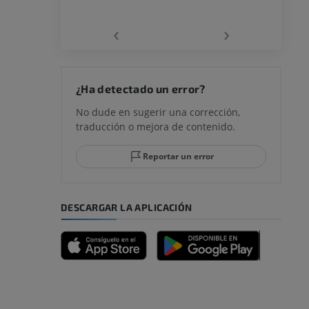
la
‹
›
rodilla
¿Ha detectado un error?
No dude en sugerir una corrección,
traducción o mejora de contenido.
 y retropié
Reportar un error
DESCARGAR LA APLICACIÓN
emidad