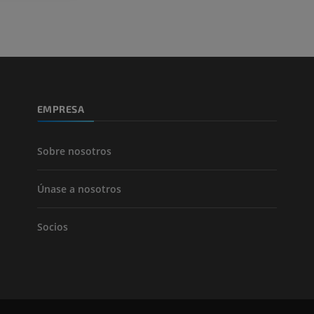
Pierna (arteria
TAC
GRATIS
Arteriografía 
EMPRESA
inferiores
Angiografía
GRATIS
Sobre nosotros
Únase a nosotros
Socios