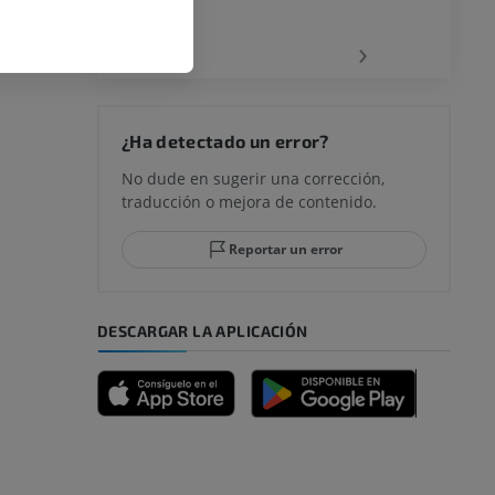
d. Barcelona:
la
‹
›
ía. 15ª ed.
rodilla
¿Ha detectado un error?
No dude en sugerir una corrección,
traducción o mejora de contenido.
 y retropié
Reportar un error
DESCARGAR LA APLICACIÓN
emidad