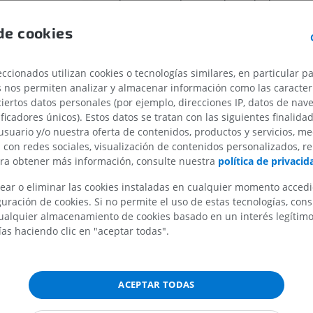
generada por su contracción depende de su orie
MIEMBRO SUPERIOR
MIEMBRO INFERIOR
las articulaciones que cruzan. Cada músculo esqu
de cookies
inervado por ramas de nervios somáticos motore
IRM del miembro superior
Miembro inferi
transmiten impulsos voluntarios desde el sistem
IRM
Ilustraciones
central. La vascularización proviene de ramas art
PREMIUM
PREMIUM
ccionados utilizan cookies o tecnologías similares, en particular p
específicas que también aseguran el retorno ven
s nos permiten analizar y almacenar información como las caracterí
ciertos datos personales (por ejemplo, direcciones IP, datos de nav
IRM del hombro
Radiografías 
¿Esta definición es incorrecta o está inco
ificadores únicos). Estos datos se tratan con las siguientes finalida
IRM
inferior
SUGERIR UNA MODIFICACIÓN
usuario y/o nuestra oferta de contenidos, productos y servicios, me
Radiografía
PREMIUM
n con redes sociales, visualización de contenidos personalizados, r
GRATIS
ara obtener más información, consulte nuestra
política de privacid
IRM del carpo
Referencias
IRM
IRM del miembr
ear o eliminar las cookies instaladas en cualquier momento acced
IRM
uración de cookies. Si no permite el uso de estas tecnologías, co
PREMIUM
Terminologia Anatomica. 2ª ed. Federative International P
PREMIUM
alquier almacenamiento de cookies basado en un interés legítimo.
Anatomical Terminology (FIPAT); 2019.
ías haciendo clic en "aceptar todas".
IRM del codo
Dauber W. Feneis Nomenclatura Anatómica Ilustrada. 5ª ed
IRM
IRM de la cade
Elsevier España, S.L.; 2007.
IRM
PREMIUM
Gray H, Drake RL. Gray. Anatomía para estudiantes. 4ª ed. 
PREMIUM
ACEPTAR TODAS
Elsevier; 2020.
IRM de la mano