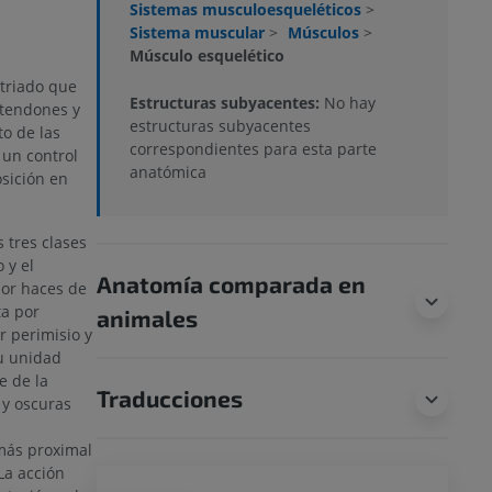
Sistemas musculoesqueléticos
>
Sistema muscular
>
Músculos
>
Músculo esquelético
triado que
Estructuras subyacentes:
No hay
 tendones y
estructuras subyacentes
o de las
correspondientes para esta parte
 un control
anatómica
sición en
 tres clases
 y el
Anatomía comparada en
or haces de
ta por
animales
r perimisio y
u unidad
e de la
Traducciones
 y oscuras
más proximal
 La acción