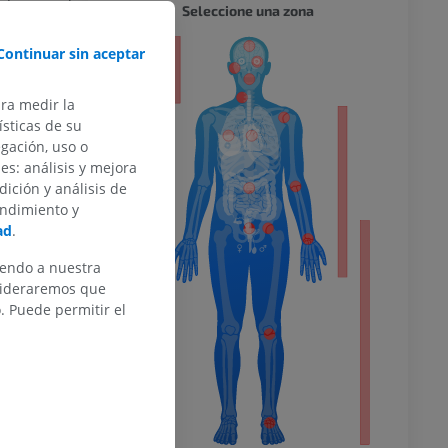
ntación y de
CUERPO
Seleccione una zona
elético está
s que
Continuar sin aceptar
or
a nervioso
eriales
ara medir la
oso.
sticas de su
egación, uso o
del miembro
mpleta?
des: análisis y mejora
dición y análisis de
endimiento y
ad
.
o inferior
iendo a nuestra
nsideraremos que
rogramme for
 Puede permitir el
. Barcelona:
ra
Barcelona: