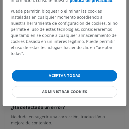
información, consulte nuestra
política de privacidad
.
Capa fibromusculocartilaginosa de la tráquea
>
Músculo traqueal
Puede permitir, bloquear o eliminar las cookies
instaladas en cualquier momento accediendo a
Estructuras subyacentes:
No hay estructuras
nuestra herramienta de configuración de cookies. Si no
subyacentes correspondientes para esta parte
permite el uso de estas tecnologías, consideraremos
anatómica
que también se opone a cualquier almacenamiento de
cookies basado en un interés legítimo. Puede permitir
el uso de estas tecnologías haciendo clic en "aceptar
todas".
Anatomía humana 1
ACEPTAR TODAS
Traducciones
ADMINISTRAR COOKIES
¿Ha detectado un error?
No dude en sugerir una corrección, traducción o
mejora de contenido.