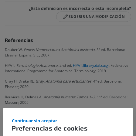
¿Esta definición es incorrecta o está incompleta?
SUGERIR UNA MODIFICACIÓN
Referencias
Dauber W.
Feneis Nomenclatura Anatómica Ilustrada
. 5ª ed. Barcelona:
Elsevier España, S.L.; 2007.
FIPAT.
Terminologia Anatomica
. 2nd ed.
FIPAT.library.dal.ca
. Federative
International Programme for Anatomical Terminology, 2019.
Gray H, Drake RL.
Gray. Anatomía para estudiantes
. 4ª ed. Barcelona:
Elsevier; 2020.
Rouvière H, Delmas A.
Anatomía humana: Tomos 1–3
. 11ª ed. Barcelona:
Masson; 2005
Continuar sin aceptar
Galería
Preferencias de cookies