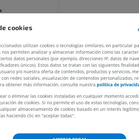
s
ris
de cookies
MIEMBRO SUPERIOR
MIEMBRO INFERIOR
IRM del miembro superior
Miembro inferi
ccionados utilizan cookies o tecnologías similares, en particular p
órtex
IRM
Ilustraciones
s nos permiten analizar y almacenar información como las caracterí
alis isocorticis
PREMIUM
PREMIUM
ciertos datos personales (por ejemplo, direcciones IP, datos de nav
ificadores únicos). Estos datos se tratan con las siguientes finalida
s primarius
usuario y/o nuestra oferta de contenidos, productos y servicios, me
IRM del hombro
Radiografías 
nas del isocórtex
n con redes sociales, visualización de contenidos personalizados, r
IRM
inferior
ara obtener más información, consulte nuestra
política de privacid
ojectionis
Radiografía
PREMIUM
GRATIS
ommissurale
ear o eliminar las cookies instaladas en cualquier momento acced
IRM del carpo
uración de cookies. Si no permite el uso de estas tecnologías, co
sociationis
IRM
IRM del miembr
alquier almacenamiento de cookies basado en un interés legítimo.
ona piramidal pequeña
IRM
ías haciendo clic en "aceptar todas".
PREMIUM
PREMIUM
onas isocorticales
nsular
IRM del codo
IRM
IRM de la cade