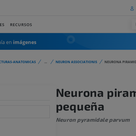
ES
RECURSOS
mía en
imágenes
CTURAS-ANATOMICAS
...
NEURON ASSOCIATIONIS
NEURONA PIRAMI
Neurona piram
pequeña
Neuron pyramidale parvum