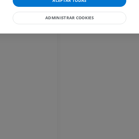
ACEPTAR TODAS
IRM
PREMIUM
misferio cerebral
PREMIUM
ADMINISTRAR COOKIES
IRM de la mano
IRM
IRM de la rodil
IRM
PREMIUM
PREMIUM
Radiografías del miembro
superior
Artrografía de 
Radiografía
Artrografía TC
PREMIUM
PREMIUM
Miembro superior
IRM del tobillo
Ilustraciones
IRM
PREMIUM
PREMIUM
Arteriografía de miembro
Antepié RM
superior
IRM
Angiografía
PREMIUM
GRATIS