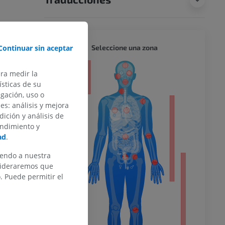
CUERPO
Seleccione una zona
Continuar sin aceptar
or
ara medir la
sticas de su
egación, uso o
des: análisis y mejora
dición y análisis de
del miembro
endimiento y
ad
.
iendo a nuestra
nsideraremos que
o inferior
 Puede permitir el
ra