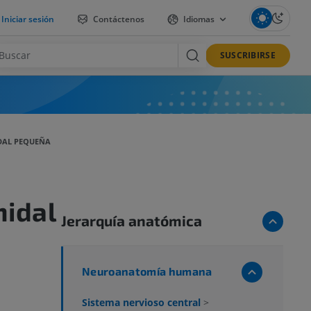
Iniciar sesión
Contáctenos
Idiomas
SUSCRIBIRSE
DAL PEQUEÑA
idal
Jerarquía anatómica
Neuroanatomía humana
Sistema nervioso central
>