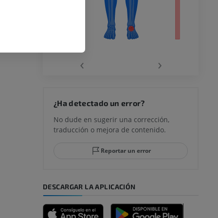
la
‹
›
rodilla
¿Ha detectado un error?
No dude en sugerir una corrección,
traducción o mejora de contenido.
 y retropié
Reportar un error
DESCARGAR LA APLICACIÓN