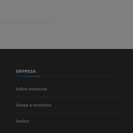
ATC de la extr
Visible Human Project
inferior
Fotografía
TAC
PREMIUM
PREMIUM
Pierna (arteria
TAC
GRATIS
Arteriografía 
EMPRESA
inferiores
Angiografía
GRATIS
Sobre nosotros
Únase a nosotros
Socios