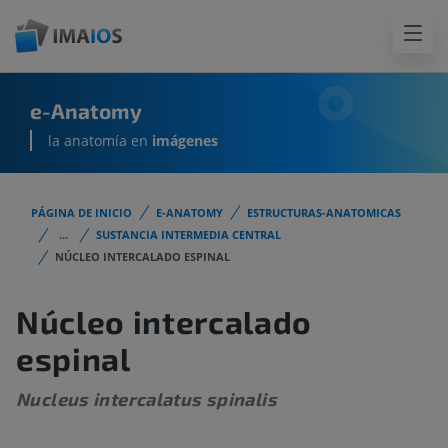
e-Anatomy
la anatomía en
imágenes
PÁGINA DE INICIO
E-ANATOMY
ESTRUCTURAS-ANATOMICAS
...
SUSTANCIA INTERMEDIA CENTRAL
NÚCLEO INTERCALADO ESPINAL
Núcleo intercalado
espinal
Nucleus intercalatus spinalis