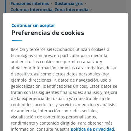
Funciones internas
>
Sustancia gris
>
Columna Intermedia; Zona Intermedia
>
Sustancia intermedia central
>
Núcleo intercalado espinal
Continuar sin aceptar
Preferencias de cookies
Estructuras subyacentes:
No hay estructuras
subyacentes correspondientes para esta parte
anatómica
IMAIOS y terceros seleccionados utilizan cookies o
tecnologías similares, en particular para medir la
audiencia. Las cookies nos permiten analizar y
almacenar información como las características de su
dispositivo, así como ciertos datos personales (por
Traducciones
ejemplo, direcciones IP, datos de navegación, uso o
geolocalización, identificadores únicos). Estos datos se
tratan con las siguientes finalidades: análisis y mejora
de la experiencia del usuario y/o nuestra oferta de
¿Ha detectado un error?
contenidos, productos y servicios, medición y análisis
de audiencia, interacción con redes sociales,
No dude en sugerir una corrección, traducción o
visualización de contenidos personalizados,
mejora de contenido.
rendimiento y contenido dirigido. Para obtener más
información, consulte nuestra
política de privacidad
.