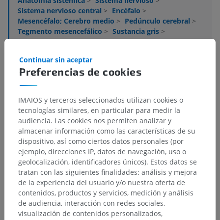
Anatomía sistémica
>
Sistema nervioso
>
Sistema nervioso central
>
Encéfalo
>
Mesencéfalo; Cerebro medio
>
Pedúnculo cerebral
>
Tegmento mesencefálico
>
Sustancia gris
>
Núcleo peripeduncular
Continuar sin aceptar
Estructuras subyacentes:
No hay estructuras
Preferencias de cookies
subyacentes correspondientes para esta parte
anatómica
IMAIOS y terceros seleccionados utilizan cookies o
tecnologías similares, en particular para medir la
Neuroanatomía humana
audiencia. Las cookies nos permiten analizar y
almacenar información como las características de su
dispositivo, así como ciertos datos personales (por
ejemplo, direcciones IP, datos de navegación, uso o
Traducciones
geolocalización, identificadores únicos). Estos datos se
tratan con las siguientes finalidades: análisis y mejora
de la experiencia del usuario y/o nuestra oferta de
contenidos, productos y servicios, medición y análisis
de audiencia, interacción con redes sociales,
¿Ha detectado un error?
visualización de contenidos personalizados,