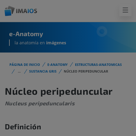
e-Anatomy
la anatomía en
imágenes
PÁGINA DE INICIO
E-ANATOMY
ESTRUCTURAS-ANATOMICAS
...
SUSTANCIA GRIS
NÚCLEO PERIPEDUNCULAR
Núcleo peripeduncular
Nucleus peripeduncularis
Definición