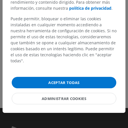
rendimiento y contenido dirigido. Para obtener más
No dude en sugerir una corrección, traducción o
información, consulte nuestra
política de privacidad
.
mejora de contenido.
Puede permitir, bloquear o eliminar las cookies
Reportar un error
instaladas en cualquier momento accediendo a
nuestra herramienta de configuración de cookies. Si no
permite el uso de estas tecnologías, consideraremos
que también se opone a cualquier almacenamiento de
DESCARGAR LA APLICACIÓN
cookies basado en un interés legítimo. Puede permitir
el uso de estas tecnologías haciendo clic en "aceptar
todas".
ACEPTAR TODAS
ADMINISTRAR COOKIES