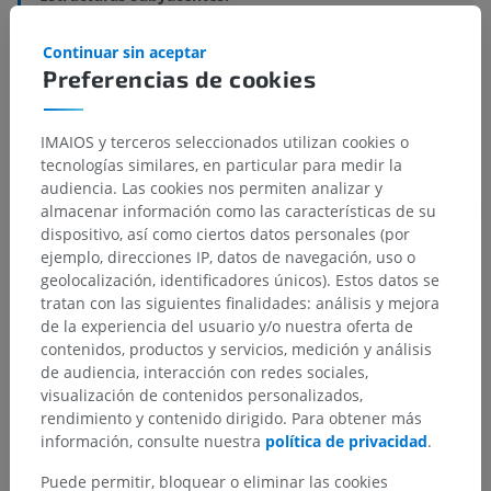
Núcleos de los nervios craneales
Continuar sin aceptar
Preferencias de cookies
Neuroanatomía humana
IMAIOS y terceros seleccionados utilizan cookies o
tecnologías similares, en particular para medir la
audiencia. Las cookies nos permiten analizar y
Traducciones
almacenar información como las características de su
dispositivo, así como ciertos datos personales (por
ejemplo, direcciones IP, datos de navegación, uso o
geolocalización, identificadores únicos). Estos datos se
tratan con las siguientes finalidades: análisis y mejora
¿Ha detectado un error?
de la experiencia del usuario y/o nuestra oferta de
No dude en sugerir una corrección, traducción o
contenidos, productos y servicios, medición y análisis
mejora de contenido.
de audiencia, interacción con redes sociales,
visualización de contenidos personalizados,
Reportar un error
rendimiento y contenido dirigido. Para obtener más
información, consulte nuestra
política de privacidad
.
Puede permitir, bloquear o eliminar las cookies