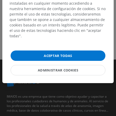
DESCARGAR LA APLICACIÓN
instaladas en cualquier momento accediendo a
nuestra herramienta de configuración de cookies. Si no
permite el uso de estas tecnologías, consideraremos
que también se opone a cualquier almacenamiento de
cookies basado en un interés legítimo. Puede permitir
el uso de estas tecnologías haciendo clic en "aceptar
todas".
ACEPTAR TODAS
ADMINISTRAR COOKIES
IMAIOS es una empresa que tiene como objetivo ayudar y capacitar a
los profesionales cuidadores de humanos y de animales. Al servicio de
los profesionales de la salud a través de atlas de anatomía, imagen
médica, base de datos colaborativa de casos clínicos, cursos en línea...