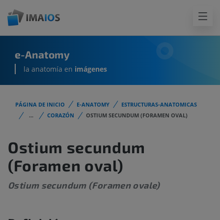
e-Anatomy
la anatomía en
imágenes
PÁGINA DE INICIO
E-ANATOMY
ESTRUCTURAS-ANATOMICAS
...
CORAZÓN
OSTIUM SECUNDUM (FORAMEN OVAL)
Ostium secundum
(Foramen oval)
Ostium secundum (Foramen ovale)