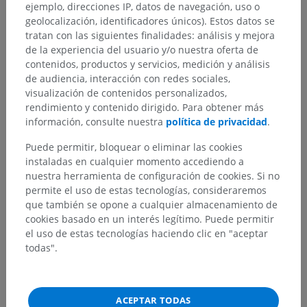
ejemplo, direcciones IP, datos de navegación, uso o
geolocalización, identificadores únicos). Estos datos se
Estructuras subyacentes:
No hay estructuras
tratan con las siguientes finalidades: análisis y mejora
subyacentes correspondientes para esta parte
de la experiencia del usuario y/o nuestra oferta de
anatómica
contenidos, productos y servicios, medición y análisis
de audiencia, interacción con redes sociales,
visualización de contenidos personalizados,
rendimiento y contenido dirigido. Para obtener más
información, consulte nuestra
política de privacidad
.
Traducciones
Puede permitir, bloquear o eliminar las cookies
instaladas en cualquier momento accediendo a
nuestra herramienta de configuración de cookies. Si no
¿Ha detectado un error?
permite el uso de estas tecnologías, consideraremos
que también se opone a cualquier almacenamiento de
No dude en sugerir una corrección, traducción o
cookies basado en un interés legítimo. Puede permitir
mejora de contenido.
el uso de estas tecnologías haciendo clic en "aceptar
todas".
Reportar un error
ACEPTAR TODAS
DESCARGAR LA APLICACIÓN