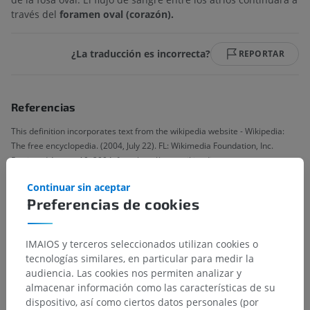
través del
foramen oval (corazón).
¿La traducción es incorrecta?
REPORTAR
Referencias
This definition incorporates text from the wikipedia website - Wikipedia:
The free encyclopedia. (2004, July 22). FL: Wikimedia Foundation, Inc.
Retrieved August 10, 2004, from http://www.wikipedia.org
Continuar sin aceptar
Preferencias de cookies
Jerarquía anatómica
IMAIOS y terceros seleccionados utilizan cookies o
tecnologías similares, en particular para medir la
Anatomía humana 1
audiencia. Las cookies nos permiten analizar y
almacenar información como las características de su
Anatomía sistémica
>
Sistema cardiovascular
>
dispositivo, así como ciertos datos personales (por
Corazón
>
Ostium secundum (Foramen oval)