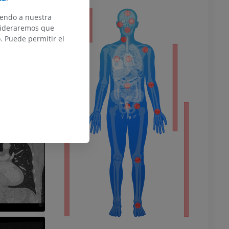
iendo a nuestra
or
nsideraremos que
 Puede permitir el
del miembro
o inferior
ra
la