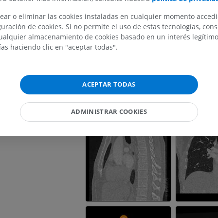
ear o eliminar las cookies instaladas en cualquier momento acced
IRM del miembro superior
Miembro inferi
uración de cookies. Si no permite el uso de estas tecnologías, co
IRM
Ilustraciones
alquier almacenamiento de cookies basado en un interés legítimo.
PREMIUM
PREMIUM
ías haciendo clic en "aceptar todas".
IRM del hombro
Radiografías 
IRM
inferior
Radiografía
ACEPTAR TODAS
PREMIUM
GRATIS
IRM del carpo
ADMINISTRAR COOKIES
IRM
IRM del miembr
IRM
PREMIUM
PREMIUM
IRM del codo
IRM
IRM de la cade
IRM
PREMIUM
PREMIUM
IRM de la mano
IRM
IRM de la rodil