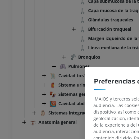
Capa submucosa de la 
Capa mucosa de la trá
Glándulas traqueales
Bifurcación traqueal
Margen izqueirdo de la
Línea mediana de la tr
Bronquios
Pulmones
Cavidad torácica
Preferencias 
Sistema urinario
Sistemas genitales
IMAIOS y terceros sele
Cavidad abdominopélvica
audiencia. Las cookie
dispositivo, así como 
Sistemas integradores
geolocalización, ident
Anatomia general
de la experiencia del 
audiencia, interacció
TARSO-PIE
contenido dirigido. P