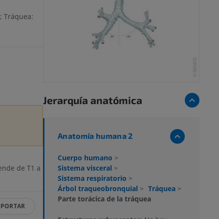
a; Tráquea:
Jerarquía anatómica
Anatomía humana 2
Cuerpo humano
>
Sistema visceral
>
iende de T1 a
Sistema respiratorio
>
Árbol traqueobronquial
>
Tráquea
>
Parte torácica de la tráquea
EPORTAR