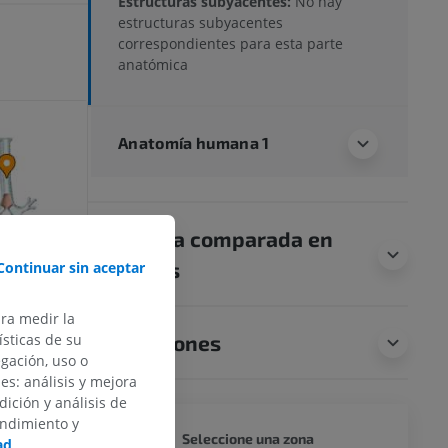
Estructuras subyacentes:
No hay
estructuras subyacentes
correspondientes para esta parte
anatómica
Anatomía humana 1
Anatomía comparada en
animales
Continuar sin aceptar
ara medir la
Traducciones
sticas de su
egación, uso o
des: análisis y mejora
dición y análisis de
endimiento y
CUERPO
Seleccione una zona
ad
.