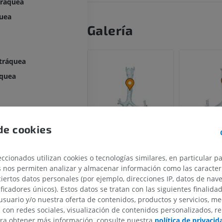
tráquea
quea
Galería
 tráquea
áquea
de cookies
ccionados utilizan cookies o tecnologías similares, en particular p
s nos permiten analizar y almacenar información como las caracterí
ciertos datos personales (por ejemplo, direcciones IP, datos de nav
ificadores únicos). Estos datos se tratan con las siguientes finalida
usuario y/o nuestra oferta de contenidos, productos y servicios, me
n con redes sociales, visualización de contenidos personalizados, r
MIEMBRO SUPERIOR
MIEMBRO INFERIOR
ara obtener más información, consulte nuestra
política de privacid