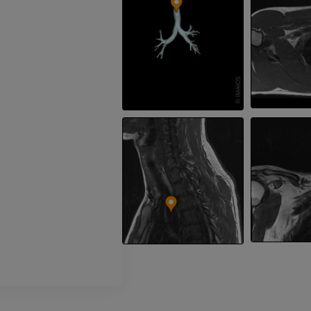
IRM
PREMIUM
PREMIUM
Radiografías del miembro
superior
Artrografía de 
Radiografía
Artrografía TC
PREMIUM
PREMIUM
Miembro superior
IRM del tobillo
Ilustraciones
IRM
PREMIUM
PREMIUM
Arteriografía de miembro
Antepié RM
superior
IRM
Angiografía
PREMIUM
GRATIS
ATC de la extr
Visible Human Project
inferior
Fotografía
TAC
PREMIUM
PREMIUM