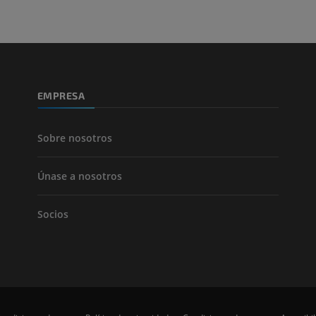
Pierna (arteria
TAC
GRATIS
Arteriografía 
EMPRESA
inferiores
Angiografía
GRATIS
Sobre nosotros
Únase a nosotros
Socios