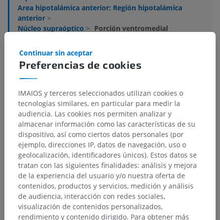
Area hipotalámica anterior; Región hipotalámica
anterior
>
Núcleo supraóptico
>
Porción ventromedial
Estructuras subyacentes:
No hay estructuras
Continuar sin aceptar
subyacentes correspondientes para esta parte
Preferencias de cookies
anatómica
IMAIOS y terceros seleccionados utilizan cookies o
tecnologías similares, en particular para medir la
Neuroanatomía humana
audiencia. Las cookies nos permiten analizar y
almacenar información como las características de su
dispositivo, así como ciertos datos personales (por
ejemplo, direcciones IP, datos de navegación, uso o
Traducciones
geolocalización, identificadores únicos). Estos datos se
tratan con las siguientes finalidades: análisis y mejora
de la experiencia del usuario y/o nuestra oferta de
contenidos, productos y servicios, medición y análisis
¿Ha detectado un error?
de audiencia, interacción con redes sociales,
visualización de contenidos personalizados,
No dude en sugerir una corrección, traducción o
rendimiento y contenido dirigido. Para obtener más