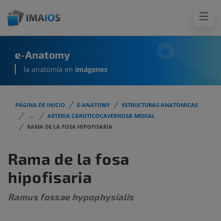
e-Anatomy
la anatomía en
imágenes
PÁGINA DE INICIO
E-ANATOMY
ESTRUCTURAS-ANATOMICAS
...
ARTERIA CAROTICOCAVERNOSA MEDIAL
RAMA DE LA FOSA HIPOFISARIA
Rama de la fosa
hipofisaria
Ramus fossae hypophysialis