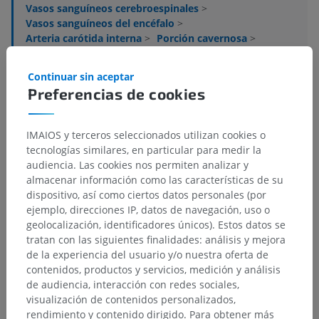
Vasos sanguíneos cerebroespinales
>
Vasos sanguíneos del encéfalo
>
Arteria carótida interna
>
Porción cavernosa
>
Tronco caroticocavernoso posterior
>
Arteria caroticocavernosa medial
>
Continuar sin aceptar
Rama de la fosa hipofisaria
Preferencias de cookies
Estructuras subyacentes:
No hay estructuras
subyacentes correspondientes para esta parte
IMAIOS y terceros seleccionados utilizan cookies o
anatómica
tecnologías similares, en particular para medir la
audiencia. Las cookies nos permiten analizar y
almacenar información como las características de su
dispositivo, así como ciertos datos personales (por
ejemplo, direcciones IP, datos de navegación, uso o
Traducciones
geolocalización, identificadores únicos). Estos datos se
tratan con las siguientes finalidades: análisis y mejora
de la experiencia del usuario y/o nuestra oferta de
contenidos, productos y servicios, medición y análisis
¿Ha detectado un error?
de audiencia, interacción con redes sociales,
visualización de contenidos personalizados,
No dude en sugerir una corrección, traducción o
rendimiento y contenido dirigido. Para obtener más