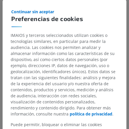
Continuar sin aceptar
Preferencias de cookies
Jerarquía anatómica
IMAIOS y terceros seleccionados utilizan cookies o
tecnologías similares, en particular para medir la
Anatomía humana 1
audiencia. Las cookies nos permiten analizar y
almacenar información como las características de su
Anatomía sistémica
>
Sistema nervioso
>
dispositivo, así como ciertos datos personales (por
Sistema nervioso central
>
Encéfalo
>
ejemplo, direcciones IP, datos de navegación, uso o
Rombencéfalo; Cerebro posterior
>
geolocalización, identificadores únicos). Estos datos se
Mielencéfalo; Médula oblongada; Bulbo Bulb
tratan con las siguientes finalidades: análisis y mejora
raquídeo
>
de la experiencia del usuario y/o nuestra oferta de
Sustancia blanca
>
Tracto vestibuloespinal lateral
contenidos, productos y servicios, medición y análisis
de audiencia, interacción con redes sociales,
Estructuras subyacentes:
No hay estructuras
visualización de contenidos personalizados,
subyacentes correspondientes para esta parte
rendimiento y contenido dirigido. Para obtener más
anatómica
información, consulte nuestra
política de privacidad
.
Puede permitir, bloquear o eliminar las cookies