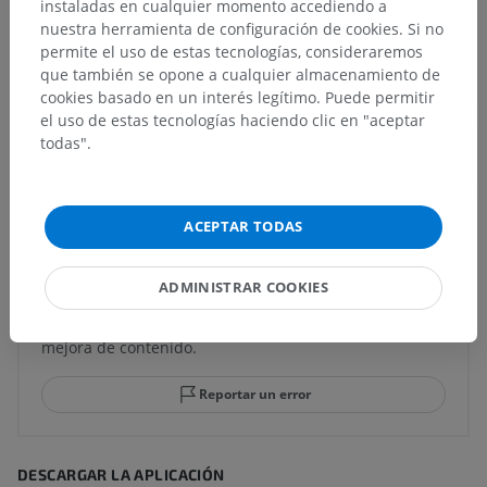
instaladas en cualquier momento accediendo a
Neuroanatomía humana
nuestra herramienta de configuración de cookies. Si no
permite el uso de estas tecnologías, consideraremos
que también se opone a cualquier almacenamiento de
cookies basado en un interés legítimo. Puede permitir
Anatomía comparada en animales
el uso de estas tecnologías haciendo clic en "aceptar
todas".
Traducciones
ACEPTAR TODAS
¿Ha detectado un error?
ADMINISTRAR COOKIES
No dude en sugerir una corrección, traducción o
mejora de contenido.
Reportar un error
DESCARGAR LA APLICACIÓN