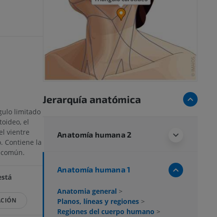
Jerarquía anatómica
gulo limitado
oideo, el
el vientre
Anatomía humana 2
. Contiene la
a común.
Anatomía humana 1
está
Anatomia general
>
ACIÓN
Planos, líneas y regiones
>
Regiones del cuerpo humano
>