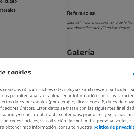
el cuello
aterales
Referencias
Esta definición incorpora texto de la N
anatómica ilustrada (5ª ed.) de Feneis.
Galería
de cookies
ccionados utilizan cookies o tecnologías similares, en particular p
s nos permiten analizar y almacenar información como las caracterí
ciertos datos personales (por ejemplo, direcciones IP, datos de nav
ificadores únicos). Estos datos se tratan con las siguientes finalida
usuario y/o nuestra oferta de contenidos, productos y servicios, me
MIEMBRO SUPERIOR
MIEMBRO INFERIOR
n con redes sociales, visualización de contenidos personalizados, r
ara obtener más información, consulte nuestra
política de privacid
IRM del miembro superior
Miembro inferi