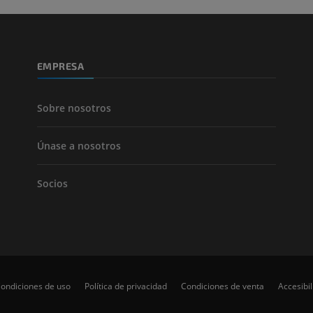
TAC
GRATIS
Arteriografía 
EMPRESA
inferiores
Angiografía
GRATIS
Sobre nosotros
Únase a nosotros
Socios
ondiciones de uso
Política de privacidad
Condiciones de venta
Accesibi