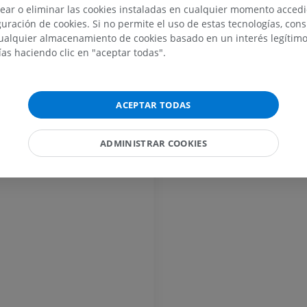
ear o eliminar las cookies instaladas en cualquier momento acced
IRM
Ilustraciones
uración de cookies. Si no permite el uso de estas tecnologías, co
PREMIUM
PREMIUM
alquier almacenamiento de cookies basado en un interés legítimo.
ías haciendo clic en "aceptar todas".
IRM del hombro
Radiografías 
IRM
inferior
Radiografía
PREMIUM
ACEPTAR TODAS
GRATIS
IRM del carpo
IRM
IRM del miembr
ADMINISTRAR COOKIES
IRM
PREMIUM
PREMIUM
IRM del codo
IRM
IRM de la cade
IRM
PREMIUM
PREMIUM
IRM de la mano
IRM
IRM de la rodil
IRM
PREMIUM
PREMIUM