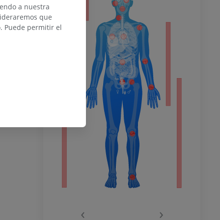
iendo a nuestra
nsideraremos que
 Puede permitir el
del miembro
o inferior
ra
la
‹
›