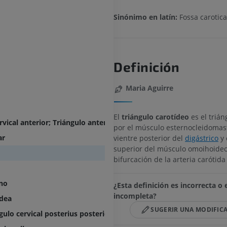
Sinónimo en latín:
Fossa carotica
Definición
Maria Aguirre
El
triángulo carotídeo
es el trián
rvical anterior; Triángulo anterior del cuello
por el músculo esternocleidomast
ar
vientre posterior del
digástrico
y 
superior del músculo omoihoideo
bifurcación de la arteria carótid
no
¿Esta definición es incorrecta o 
incompleta?
idea
SUGERIR UNA MODIFIC
ngulo cervical posterius posterior; Triángulo lateral del cuello