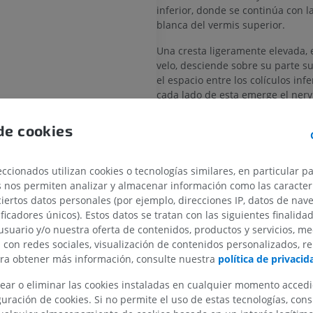
inferior, donde se continúa con l
blanca del vermis superior.
Una cresta ligeramente elevada, el
velo, desciende sobre su parte s
el espacio entre los colículos infe
cada lado de esta emerge el nervi
La sangre es aportada por ramas 
de cookies
cerebelosa superior.
erior
¿La traducción es incorr
ccionados utilizan cookies o tecnologías similares, en particular p
s nos permiten analizar y almacenar información como las caracterí
REPORTAR
ciertos datos personales (por ejemplo, direcciones IP, datos de nav
MIEMBRO SUPERIOR
MIEMBRO INFERIOR
ificadores únicos). Estos datos se tratan con las siguientes finalida
usuario y/o nuestra oferta de contenidos, productos y servicios, me
blongada; Bulbo Bulb raquídeo
IRM del miembro superior
Miembro inferi
Referencias
n con redes sociales, visualización de contenidos personalizados, r
IRM
Ilustraciones
cerebelo
ara obtener más información, consulte nuestra
política de privacid
PREMIUM
PREMIUM
This definition incorporates text from th
s
website - Wikipedia: The free encyclopedi
ear o eliminar las cookies instaladas en cualquier momento acced
22). FL: Wikimedia Foundation, Inc. Retr
uración de cookies. Si no permite el uso de estas tecnologías, co
IRM del hombro
Radiografías 
2004, from http://www.wikipedia.org