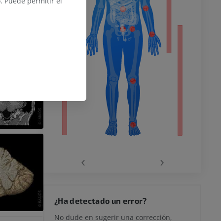
 Puede permitir el
o inferior
ra
la
‹
›
rodilla
¿Ha detectado un error?
No dude en sugerir una corrección,