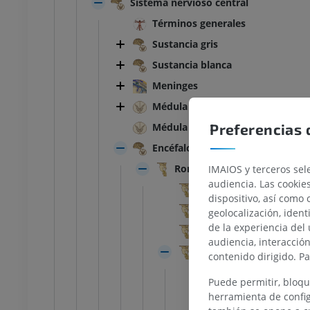
Sistema nervioso central
Términos generales
Sustancia gris
Sustancia blanca
Meninges
Médula espinal
Preferencias 
Médula espinal
Encéfalo
Rombencéfalo; Cerebro post
IMAIOS y terceros sele
audiencia. Las cookie
Funciones externas
dispositivo, así como 
TARSO-PIE
Funciones internas
geolocalización, ident
de la experiencia del 
Mielencéfalo; Médula o
la rodilla
IRM normal del tobillo
audiencia, interacció
IRM
Metencéfalo; Puente y 
contenido dirigido. P
UM
PREMIUM
Funciones externa
Puede permitir, bloqu
Funciones internas
herramienta de config
afía de rodilla
Antepié RM