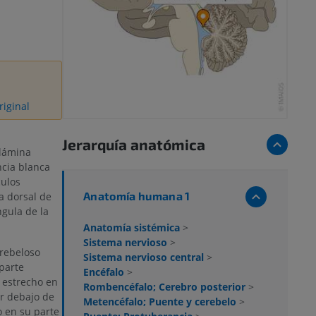
riginal
Jerarquía anatómica
lámina
ncia blanca
culos
Anatomía humana 1
a dorsal de
íngula de la
Anatomía sistémica
>
Sistema nervioso
>
erebeloso
Sistema nervioso central
>
 parte
Encéfalo
>
s estrecho en
Rombencéfalo; Cerebro posterior
>
r debajo de
Metencéfalo; Puente y cerebelo
>
o en su parte