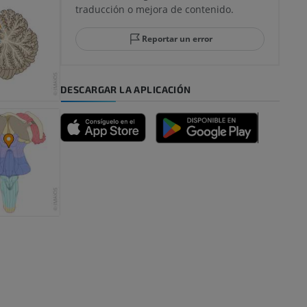
traducción o mejora de contenido.
 y retropié
Reportar un error
DESCARGAR LA APLICACIÓN
emidad
s y huesos)
de miembros