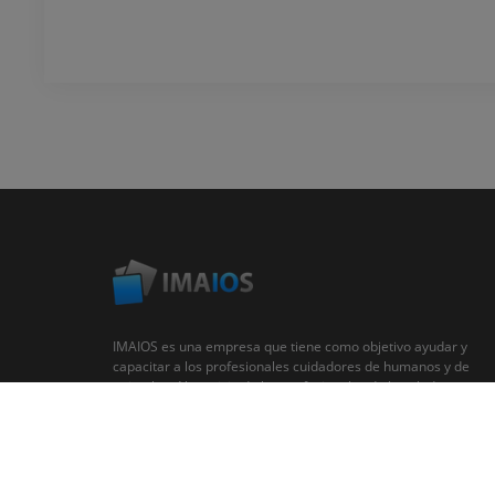
IMAIOS es una empresa que tiene como objetivo ayudar y
capacitar a los profesionales cuidadores de humanos y de
animales. Al servicio de los profesionales de la salud a
través de atlas de anatomía, imagen médica, base de
datos colaborativa de casos clínicos, cursos en línea...