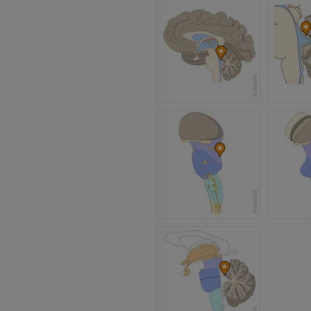
Miembro superior
IRM del tobillo
Ilustraciones
IRM
PREMIUM
PREMIUM
Arteriografía de miembro
Antepié RM
superior
IRM
Angiografía
PREMIUM
GRATIS
ATC de la extr
Visible Human Project
inferior
Fotografía
TAC
PREMIUM
PREMIUM
Pierna (arteria
TAC
GRATIS
Arteriografía 
inferiores