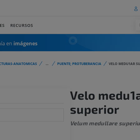
ES
RECURSOS
mía en
imágenes
CTURAS-ANATOMICAS
...
PUENTE; PROTUBERANCIA
VELO MEDU1AR S
Velo medu1
superior
Velum medullare superi