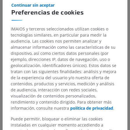
Continuar sin aceptar
Preferencias de cookies
IMAIOS y terceros seleccionados utilizan cookies o
tecnologías similares, en particular para medir la
audiencia. Las cookies nos permiten analizar y
almacenar información como las características de su
dispositivo, así como ciertos datos personales (por
ejemplo, direcciones IP, datos de navegación, uso o
Jerarquía anatómica
geolocalización, identificadores únicos). Estos datos se
tratan con las siguientes finalidades: análisis y mejora
de la experiencia del usuario y/o nuestra oferta de
Anatomía veterinaria
contenidos, productos y servicios, medición y análisis
de audiencia, interacción con redes sociales,
Osteología
>
Esqueleto apendicular
>
visualización de contenidos personalizados,
Huesos del miembro pelviano
>
Esqueleto del pie
>
rendimiento y contenido dirigido. Para obtener más
Huesos de los dedos del pie
>
información, consulte nuestra
política de privacidad
.
Apófisis plantar medial
Puede permitir, bloquear o eliminar las cookies
Estructuras subyacentes:
No hay estructuras
instaladas en cualquier momento accediendo a