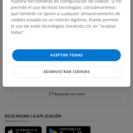
subyacentes correspondientes para esta parte
nuestra herramienta de configuración de cookies. Si no
anatómica
permite el uso de estas tecnologías, consideraremos
que también se opone a cualquier almacenamiento de
cookies basado en un interés legítimo. Puede permitir
el uso de estas tecnologías haciendo clic en "aceptar
todas".
Traducciones
ACEPTAR TODAS
¿Ha detectado un error?
ADMINISTRAR COOKIES
No dude en sugerir una corrección, traducción o
mejora de contenido.
Reportar un error
DESCARGAR LA APLICACIÓN