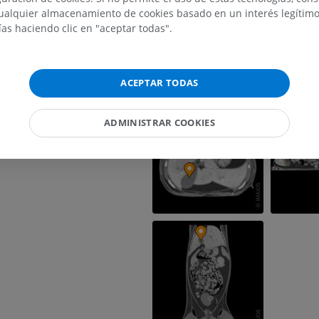
Caballo - Osteología
alquier almacenamiento de cookies basado en un interés legítimo.
Radiografía
ías haciendo clic en "aceptar todas".
GRATIS
Caballo - carpo
ACEPTAR TODAS
TAC
PREMIUM
ADMINISTRAR COOKIES
Caballo – Miología
Ilustraciones
PREMIUM
Caballo - Dedo
IRM
PREMIUM
Caballo - Dígito y casco
Ilustraciones
PREMIUM