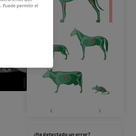
 Puede permitir el
‹
›
¿Ha detectado un error?