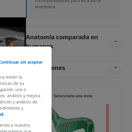
correspondientes para esta parte
anatómica
Anatomía comparada en
humanos
Continuar sin aceptar
Traducciones
ara medir la
sticas de su
egación, uso o
PERRO 
des: análisis y mejora
Seleccione una zona
dición y análisis de
endimiento y
 entero
ad
.
iendo a nuestra
nsideraremos que