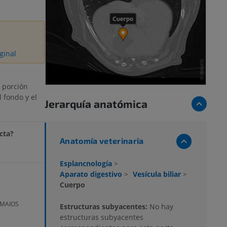
ginal
 porción
 fondo y el
Jerarquía anatómica
cta?
Anatomía veterinaria
Esplancnología
>
Aparato digestivo
>
Vesícula biliar
>
Cuerpo
 IMAIOS
Estructuras subyacentes:
No hay
estructuras subyacentes