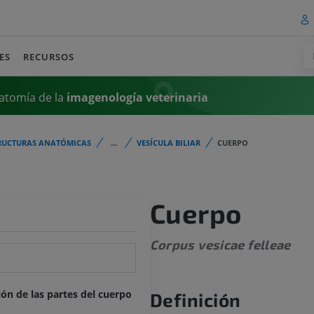
ES
RECURSOS
atomía de la
imagenología
veterinaria
RUCTURAS ANATÓMICAS
...
VESÍCULA BILIAR
CUERPO
Cuerpo
Corpus vesicae felleae
ión de las partes del cuerpo
Definición