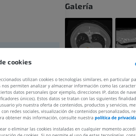
Galería
de cookies
ccionados utilizan cookies o tecnologías similares, en particular p
iar
s nos permiten analizar y almacenar información como las caracterí
ciertos datos personales (por ejemplo, direcciones IP, datos de nav
CABALLO
RATÓN
ificadores únicos). Estos datos se tratan con las siguientes finalida
usuario y/o nuestra oferta de contenidos, productos y servicios, me
n con redes sociales, visualización de contenidos personalizados, r
Caballo - Osteología
Ratón - Cuerpo
ara obtener más información, consulte nuestra
política de privacid
Ilustraciones
TAC
PREMIUM
GRATIS
ear o eliminar las cookies instaladas en cualquier momento acced
uración de cookies. Si no permite el uso de estas tecnologías, co