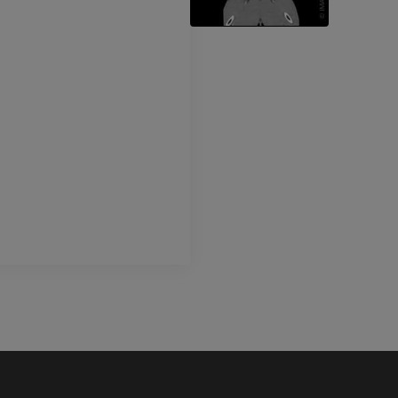
Caballo - Cabeza
TAC
PREMIUM
Caballo - Dientes
Ilustraciones
GRATIS