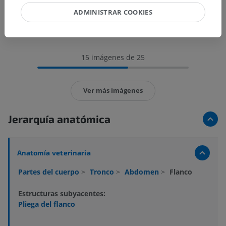
ADMINISTRAR COOKIES
15 imágenes de 25
Ver más imágenes
Jerarquía anatómica
Anatomía veterinaria
Partes del cuerpo
>
Tronco
>
Abdomen
>
Flanco
Estructuras subyacentes:
Pliega del flanco