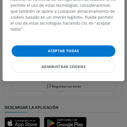
permite el uso de estas tecnologías, consideraremos
Anatomía comparada en humanos
que también se opone a cualquier almacenamiento de
cookies basado en un interés legítimo. Puede permitir
el uso de estas tecnologías haciendo clic en "aceptar
todas".
Traducciones
ACEPTAR TODAS
¿Ha detectado un error?
ADMINISTRAR COOKIES
No dude en sugerir una corrección, traducción o
mejora de contenido.
Reportar un error
DESCARGAR LA APLICACIÓN