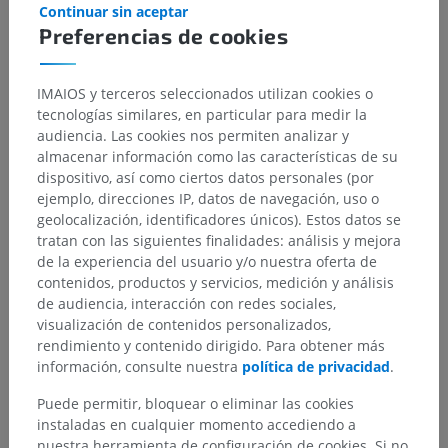
Continuar sin aceptar
Preferencias de cookies
IMAIOS y terceros seleccionados utilizan cookies o
tecnologías similares, en particular para medir la
audiencia. Las cookies nos permiten analizar y
almacenar información como las características de su
dispositivo, así como ciertos datos personales (por
Jerarquía anatómica
ejemplo, direcciones IP, datos de navegación, uso o
geolocalización, identificadores únicos). Estos datos se
tratan con las siguientes finalidades: análisis y mejora
de la experiencia del usuario y/o nuestra oferta de
Anatomía veterinaria
contenidos, productos y servicios, medición y análisis
Osteología
>
Términos generales
>
Foramen nutricio
de audiencia, interacción con redes sociales,
visualización de contenidos personalizados,
Estructuras subyacentes:
No hay estructuras
rendimiento y contenido dirigido. Para obtener más
subyacentes correspondientes para esta parte
información, consulte nuestra
política de privacidad
.
anatómica
Puede permitir, bloquear o eliminar las cookies
instaladas en cualquier momento accediendo a
nuestra herramienta de configuración de cookies. Si no