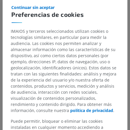
subyacentes correspondientes para esta parte
Continuar sin aceptar
anatómica
Preferencias de cookies
IMAIOS y terceros seleccionados utilizan cookies o
tecnologías similares, en particular para medir la
Traducciones
audiencia. Las cookies nos permiten analizar y
almacenar información como las características de su
dispositivo, así como ciertos datos personales (por
ejemplo, direcciones IP, datos de navegación, uso o
¿Ha detectado un error?
geolocalización, identificadores únicos). Estos datos se
tratan con las siguientes finalidades: análisis y mejora
No dude en sugerir una corrección, traducción o
de la experiencia del usuario y/o nuestra oferta de
mejora de contenido.
contenidos, productos y servicios, medición y análisis
de audiencia, interacción con redes sociales,
Reportar un error
visualización de contenidos personalizados,
rendimiento y contenido dirigido. Para obtener más
información, consulte nuestra
política de privacidad
.
DESCARGAR LA APLICACIÓN
Puede permitir, bloquear o eliminar las cookies
instaladas en cualquier momento accediendo a