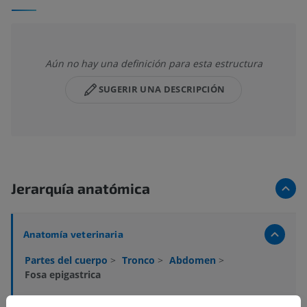
Aún no hay una definición para esta estructura
SUGERIR UNA DESCRIPCIÓN
Jerarquía anatómica
Anatomía veterinaria
Partes del cuerpo
>
Tronco
>
Abdomen
>
Fosa epigastrica
Estructuras subyacentes:
No hay estructuras