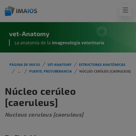
vet-Anatomy
La anatomía de la
imagenología
veterinaria
PÁGINA DE INICIO
VET-ANATOMY
ESTRUCTURAS ANATÓMICAS
...
PUENTE; PROTUBERANCIA
NÚCLEO CERÚLEO [CAERULEUS]
Núcleo cerúleo
[caeruleus]
Nucleus ceruleus [caeruleus]