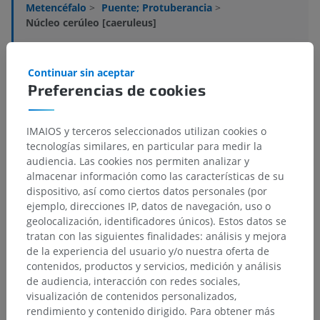
Metencéfalo
>
Puente; Protuberancia
>
Núcleo cerúleo [caeruleus]
Estructuras subyacentes:
No hay estructuras
subyacentes correspondientes para esta parte
Continuar sin aceptar
anatómica
Preferencias de cookies
IMAIOS y terceros seleccionados utilizan cookies o
tecnologías similares, en particular para medir la
Anatomía comparada en humanos
audiencia. Las cookies nos permiten analizar y
almacenar información como las características de su
dispositivo, así como ciertos datos personales (por
Traducciones
ejemplo, direcciones IP, datos de navegación, uso o
geolocalización, identificadores únicos). Estos datos se
tratan con las siguientes finalidades: análisis y mejora
de la experiencia del usuario y/o nuestra oferta de
contenidos, productos y servicios, medición y análisis
¿Ha detectado un error?
de audiencia, interacción con redes sociales,
visualización de contenidos personalizados,
No dude en sugerir una corrección, traducción o
rendimiento y contenido dirigido. Para obtener más
mejora de contenido.