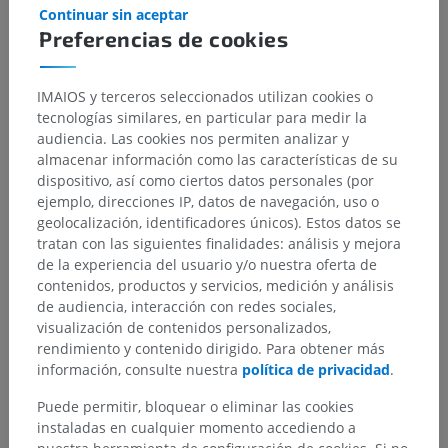
Continuar sin aceptar
anatómica
Preferencias de cookies
IMAIOS y terceros seleccionados utilizan cookies o
Traducciones
tecnologías similares, en particular para medir la
audiencia. Las cookies nos permiten analizar y
almacenar información como las características de su
dispositivo, así como ciertos datos personales (por
ejemplo, direcciones IP, datos de navegación, uso o
¿Ha detectado un error?
geolocalización, identificadores únicos). Estos datos se
tratan con las siguientes finalidades: análisis y mejora
No dude en sugerir una corrección, traducción o
de la experiencia del usuario y/o nuestra oferta de
mejora de contenido.
contenidos, productos y servicios, medición y análisis
de audiencia, interacción con redes sociales,
Reportar un error
visualización de contenidos personalizados,
rendimiento y contenido dirigido. Para obtener más
información, consulte nuestra
política de privacidad
.
DESCARGAR LA APLICACIÓN
Puede permitir, bloquear o eliminar las cookies
instaladas en cualquier momento accediendo a