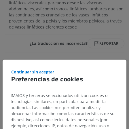
linfáticos viscerales pareados desde las vísceras
abdominales, así como troncos linfáticos lumbares que son
las continuaciones craneales de los vasos linfáticos
provenientes de la pelvis y los miembros pélvicos, a través
de vasos linfáticos eferentes desde
¿La traducción es incorrecta?
REPORTAR
Referencias
Continuar sin aceptar
Evans HE, de Lahunta A.
Miller’s Anatomy of the Dog
. 5th ed. St. Louis:
Preferencias de cookies
Elsevier; 2020.
IMAIOS y terceros seleccionados utilizan cookies o
Galería
tecnologías similares, en particular para medir la
audiencia. Las cookies nos permiten analizar y
almacenar información como las características de su
dispositivo, así como ciertos datos personales (por
ejemplo, direcciones IP, datos de navegación, uso o