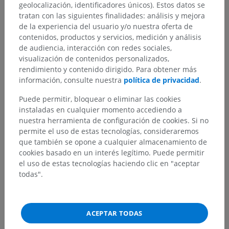
geolocalización, identificadores únicos). Estos datos se
tratan con las siguientes finalidades: análisis y mejora
de la experiencia del usuario y/o nuestra oferta de
contenidos, productos y servicios, medición y análisis
de audiencia, interacción con redes sociales,
visualización de contenidos personalizados,
rendimiento y contenido dirigido. Para obtener más
información, consulte nuestra
política de privacidad
.
Puede permitir, bloquear o eliminar las cookies
Jerarquía anatómica
instaladas en cualquier momento accediendo a
nuestra herramienta de configuración de cookies. Si no
permite el uso de estas tecnologías, consideraremos
Anatomía veterinaria
que también se opone a cualquier almacenamiento de
cookies basado en un interés legítimo. Puede permitir
Angiología
>
Sistema linfático
>
el uso de estas tecnologías haciendo clic en "aceptar
Cisterna chyli; Cisterna del quilo
>
Porción dorsal
todas".
Estructuras subyacentes:
No hay estructuras
subyacentes correspondientes para esta parte
anatómica
ACEPTAR TODAS